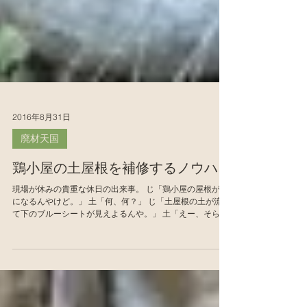
2016年8月31日
廃材天国
鶏小屋の土屋根を補修するノウハウ
現場が休みの貴重な休日の出来事。 じ「鶏小屋の屋根が気
になるんやけど。」 土「何、何？」 じ「土屋根の土が流れ
て下のブルーシートが見えよるんや。」 土「えー、そら直
さな！」 このブルーシートの下には、ビニールハウスの廃
ビニールが敷かれ、バッチリ防水されてる。 ...