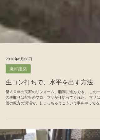
2016年8月28日
廃材建築
生コン打ちで、水平を出す方法
築３０年の民家のリフォーム、順調に進んでる。 この一連
の段取りは配管のプロ、マサが仕切ってくれた。 マサは配
管の親方の現場で、しょっちゅうこういう事をやってるの
で、慣れてる。 僕は言われたように、必死でこなした。 で
も、こうして一回やってみれば、完全に分かる。 ...