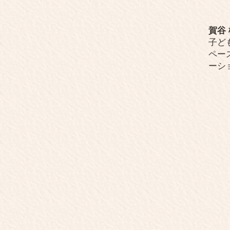
賀谷
子ど
ペー
ーシ