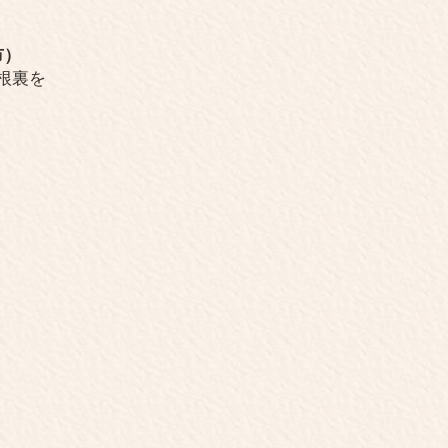
市）
根裏を