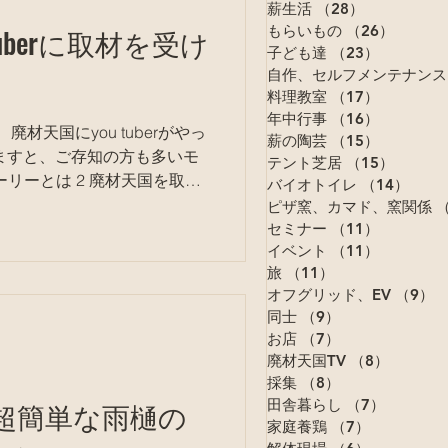
薪生活
（28）
28件の記事
もらいもの
（26）
26件の
tuberに取材を受け
子ども達
（23）
23件の記
自作、セルフメンテナンス
料理教室
（17）
17件の記
年中行事
（16）
16件の記
薪の陶芸
（15）
15件の記
テント芝居
（15）
15件の
 モーリーとは 2 廃材天国を取材
バイオトイレ
（14）
14件
リーとは モーリーのブログ モー
ピザ窯、カマド、窯関係
（
セミナー
（11）
11件の記
イベント
（11）
11件の記
旅
（11）
11件の記事
オフグリッド、EV
（9）
9
同士
（9）
9件の記事
お店
（7）
7件の記事
廃材天国TV
（8）
8件の記
採集
（8）
8件の記事
】超簡単な雨樋の
田舎暮らし
（7）
7件の記
家庭養鶏
（7）
7件の記事