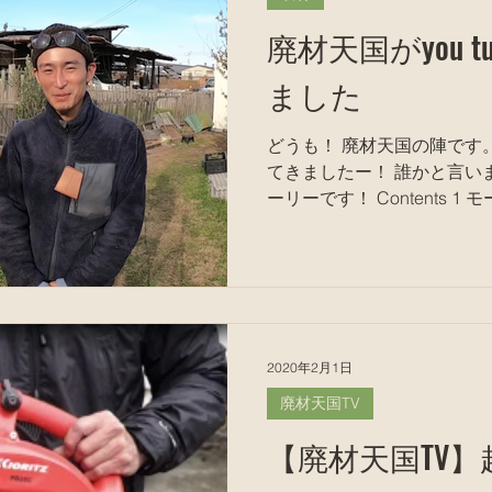
廃材天国がyou 
ました
どうも！ 廃材天国の陣です。 廃材天国にyou tuberがやっ
てきましたー！ 誰かと言いますと、ご存知の方も多いモ
ーリーです！ Contents 1
3 動画 4 ふりかえり モー
リーのyou...
2020年2月1日
廃材天国TV
【廃材天国TV