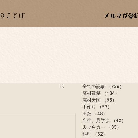
のことば
全ての記事
（736）
736
廃材建築
（134）
134件
廃材天国
（95）
95件の記
手作り
（57）
57件の記事
田畑
（48）
48件の記事
合宿、見学会
（42）
42件
天ぷらカー
（35）
35件の
料理
（32）
32件の記事