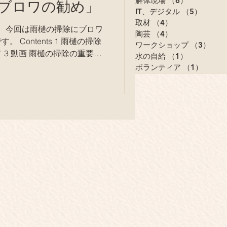
ブロワの勧め」
解体現場
（6）
6件の記事
IT、デジタル
（5）
5件の
取材
（4）
4件の記事
陶芸
（4）
4件の記事
Contents 1 雨樋の掃除
ワークショップ
（3）
3件
 3 動画 雨樋の掃除の重要性
水の自給
（1）
1件の記事
うですが、中々おっくうにな
ボランティア
（1）
1件の