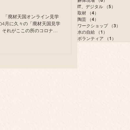
解体現場
（6）
6件の記事
IT、デジタル
（5）
5件の
取材
（4）
4件の記事
陶芸
（4）
4件の記事
の4月に久々の「廃材天国見学
ワークショップ
（3）
3件
 それがここの所のコロナウ
水の自給
（1）
1件の記事
ボランティア
（1）
1件の
フのみんなと言っていました。...