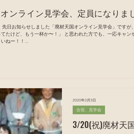
材天国オンライン見学会、定員になりま
 と思われた方でも、一応キャンセル待ちにさせて頂きますの
いねー！！...
2020年3月3日
合宿、見学会
3/20(祝)廃