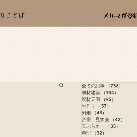
のことば
全ての記事
（736）
736
廃材建築
（134）
134件
廃材天国
（95）
95件の記
手作り
（57）
57件の記事
田畑
（48）
48件の記事
合宿、見学会
（42）
42件
天ぷらカー
（35）
35件の
料理
（32）
32件の記事