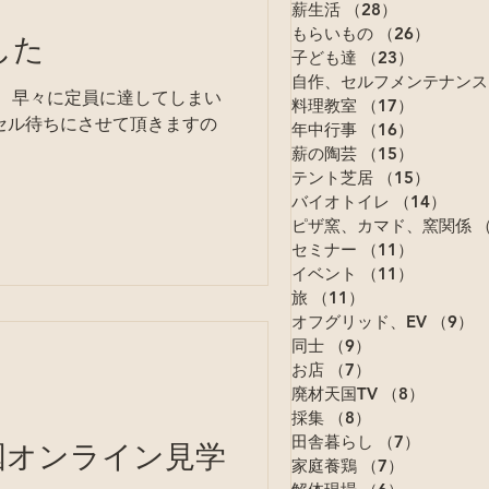
薪生活
（28）
28件の記事
もらいもの
（26）
26件の
した
子ども達
（23）
23件の記
自作、セルフメンテナンス
料理教室
（17）
17件の記
年中行事
（16）
16件の記
薪の陶芸
（15）
15件の記
テント芝居
（15）
15件の
バイオトイレ
（14）
14件
ピザ窯、カマド、窯関係
（
セミナー
（11）
11件の記
イベント
（11）
11件の記
旅
（11）
11件の記事
オフグリッド、EV
（9）
9
同士
（9）
9件の記事
お店
（7）
7件の記事
廃材天国TV
（8）
8件の記
採集
（8）
8件の記事
材天国オンライン見学
田舎暮らし
（7）
7件の記
家庭養鶏
（7）
7件の記事