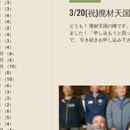
月
（3）
3件の記事
月
（3）
3件の記事
3/20(祝)廃
月
（6）
6件の記事
月
（4）
4件の記事
どうも！ 廃材天国の陣です。 先日お知らせしました「廃材天国オンライン見学会」ですが、 早々に定員に達してしまい
月
（2）
2件の記事
ました！ 「申し込もうと思ってたけど、もう一杯か〜！」
月
（4）
4件の記事
で、 引き続きお申し込み下さ
月
（3）
3件の記事
月
（4）
4件の記事
2月
（6）
6件の記事
1月
（6）
6件の記事
0月
（10）
10件の記事
月
（8）
8件の記事
月
（10）
10件の記事
月
（6）
6件の記事
月
（3）
3件の記事
月
（3）
3件の記事
月
（2）
2件の記事
月
（6）
6件の記事
月
（5）
5件の記事
月
（4）
4件の記事