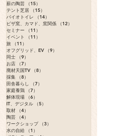
料理教室
（17）
17件の記事
年中行事
（16）
16件の記事
薪の陶芸
（15）
15件の記事
テント芝居
（15）
15件の記事
バイオトイレ
（14）
14件の記事
ピザ窯、カマド、窯関係
（12）
12件の記事
セミナー
（11）
11件の記事
イベント
（11）
11件の記事
旅
（11）
11件の記事
オフグリッド、EV
（9）
9件の記事
同士
（9）
9件の記事
お店
（7）
7件の記事
廃材天国TV
（8）
8件の記事
採集
（8）
8件の記事
田舎暮らし
（7）
7件の記事
家庭養鶏
（7）
7件の記事
解体現場
（6）
6件の記事
IT、デジタル
（5）
5件の記事
取材
（4）
4件の記事
陶芸
（4）
4件の記事
ワークショップ
（3）
3件の記事