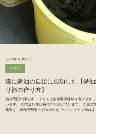
2019年10月27日
手作り
遂に醤油の自給に成功した【醤油絞
り器の作り方】
廃材天国の陣です！ うちでは自家製調味料を色々と作って
います。 味噌は10年は毎年作り続けています。 自家製無農
薬米と、自作発酵器の組み合わせでジャンジャン作れま
す。 干している途中に毎日食べるのが幸せ！ 毎年は出来て
いないので、またやるぞーー！！...