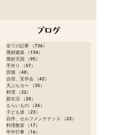
全ての記事
（736）
736件の記事
廃材建築
（134）
134件の記事
廃材天国
（95）
95件の記事
手作り
（57）
57件の記事
田畑
（48）
48件の記事
合宿、見学会
（42）
42件の記事
天ぷらカー
（35）
35件の記事
料理
（32）
32件の記事
薪生活
（28）
28件の記事
もらいもの
（26）
26件の記事
子ども達
（23）
23件の記事
自作、セルフメンテナンス
（22）
22件の記事