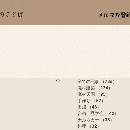
のことば
全ての記事
（736）
736
廃材建築
（134）
134件
廃材天国
（95）
95件の記
手作り
（57）
57件の記事
田畑
（48）
48件の記事
合宿、見学会
（42）
42件
天ぷらカー
（35）
35件の
料理
（32）
32件の記事