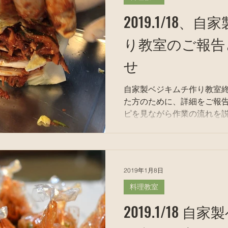
2019.1/18
り教室のご報告
せ
自家製ベジキムチ作り教室終わりま
た方のために、詳細をご報告！！ 
ピを見ながら作業の流れを説明
る 4 よく洗って水を切る 5 
唐辛子ペースト作り 8...
2019年1月8日
料理教室
2019.1/18 