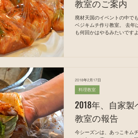
教室のご案内
廃材天国のイベントの中で
ベジキムチ作り教室。 去年
も何回かはやるみたいですよ
まず半日ぐらい干します。 これは日本産の白菜の水気が
多いからで、韓国ではそのま
状態。 ...
2018年2月17日
料理教室
2018年、自家
教室の報告
今シーズンは、あっこキムチ