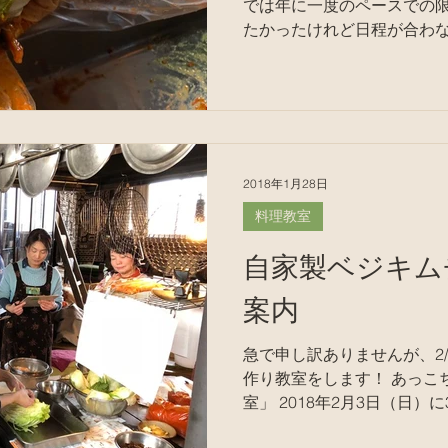
では年に一度のペースでの限定開
たかったけれど日程が合わ
が多数あった。 それに対応
こちゃんの、 「これは是非とも伝えたい！」 という想い
と、 ...
2018年1月28日
料理教室
自家製ベジキム
案内
急で申し訳ありませんが、2/
作り教室をします！ あっこ
室」 2018年2月3日（日）に3回目をすることにしました
今お二人の参加が決まってい