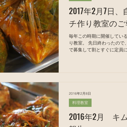
2017年2月7
チ作り教室のご
毎年この時期に開催してい
り教室。 先日終わったので、ご報告。 今回は、メルマガ
で募集して割とすぐに定員
知らせしていなかった。 こういう情報はメルマガの読者
を優先するので、是非登録し
録URL...
2016年2月8日
料理教室
2016年2月 