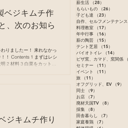
薪生活
（28）
28件の記事
もらいもの
（26）
26件の
、自家製ベジキムチ作
子ども達
（23）
23件の記
と、次のお知ら
自作、セルフメンテナンス
料理教室
（17）
17件の記
年中行事
（16）
16件の記
薪の陶芸
（15）
15件の記
テント芝居
（15）
15件の
したー！ 来れなかっ
バイオトイレ
（14）
14件
Contents 1 まずはレシ
ピザ窯、カマド、窯関係
（
 2 材料 3 白菜をカットす
セミナー
（11）
11件の記
白菜に塩を振る 6 漬け込み 7
イベント
（11）
11件の記
旅
（11）
11件の記事
オフグリッド、EV
（9）
9
同士
（9）
9件の記事
お店
（7）
7件の記事
廃材天国TV
（8）
8件の記
採集
（8）
8件の記事
自家製ベジキムチ作り
田舎暮らし
（7）
7件の記
家庭養鶏
（7）
7件の記事