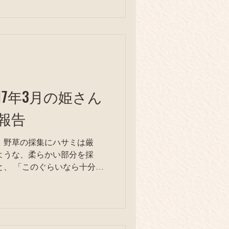
17年3月の姫さん
報告
 野草の採集にハサミは厳
ですか？」 ...