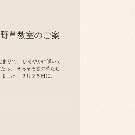
日、野草教室のご案
ひそやかに咲いて
ろ春の草たち
ました。 ３月２５日に、岡
と採った野草のお掃除。 ...