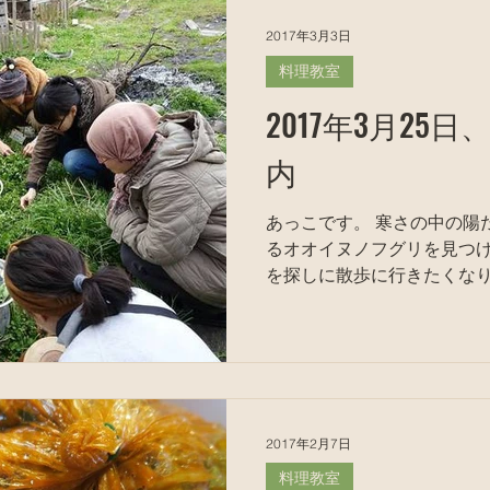
2017年3月3日
料理教室
2017年3月25
内
あっこです。 寒さの中の陽だまりで、 
るオオイヌノフグリを見つけたら、 そろそ
を探しに散歩に行きたくなり
山県の友達、 姫さんに講師にきていただいて野草教室を
します。 午前中は野草の採集
2017年2月7日
料理教室