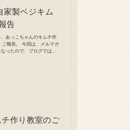
日、自家製ベジキム
報告
る、あっこちゃんのキムチ作
になったので、ブログではお
てね！ 廃材天国メルマガ登
キムチ作り教室のご