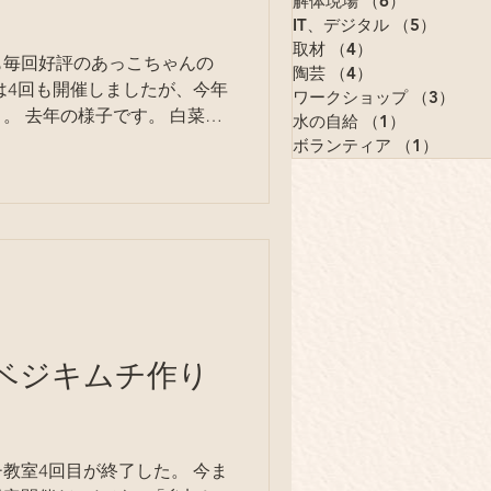
解体現場
（6）
6件の記事
IT、デジタル
（5）
5件の
取材
（4）
4件の記事
も毎回好評のあっこちゃんの
陶芸
（4）
4件の記事
は4回も開催しましたが、今年
ワークショップ
（3）
3件
。 去年の様子です。 白菜は
水の自給
（1）
1件の記事
ボランティア
（1）
1件の
まのようです。 塩漬けした
製ベジキムチ作り
教室4回目が終了した。 今ま