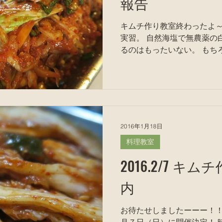
報告
キムチ作り教室終わったよ～
実習。 自然海塩で無農薬の白
るのはもったいない。 もちろん塩辛いので、水で薄め
る。 にこちゃんの発想で、特に出汁もなし、 具の玉ねぎ
とエノキも炒めもせずに入れた
2016年1月18日
料理教室
2016.2/7 
内
お待たせしましたーーー！！ 毎年好評のキムチ教室。 