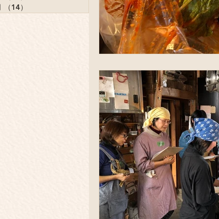
月
（14）
14件の記事