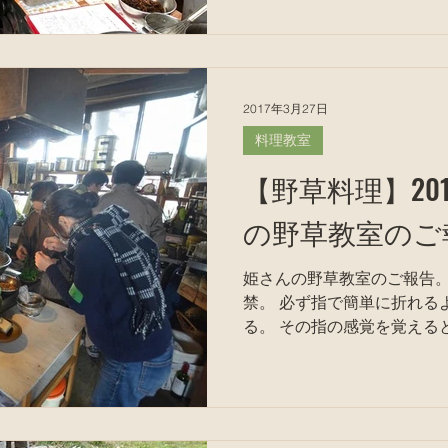
来ます。...
2017年3月27日
料理教室
【野草料理】20
の野草教室のご
姫さんの野草教室のご報告。
禁。 必ず指で簡単に折れるような、柔らかい部分を採
る。 その指の感覚を覚えると、 「このぐらいなら十分美
味しく食べられる。」 というのが分かるようになる。 よ
く、 「毒セリと間違わないん