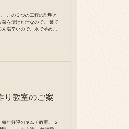
。 この３つの工程の説明と
菜を漬けた汁なので、 棄て
だけ。 なのに、、、。...
キムチ作り教室のご案
２