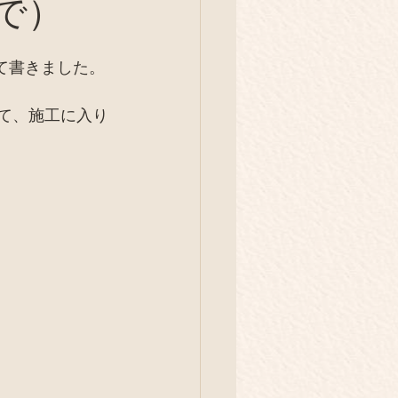
で）
イベント
旅
て書きました。
庭養鶏
解体現場
って、施工に入り
）