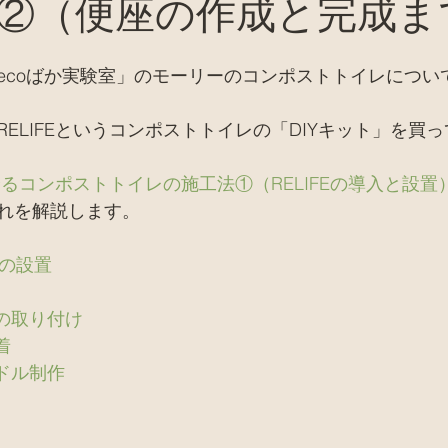
②（便座の作成と完成ま
バイオトイレ
ピザ窯、カマド、窯関係
セミナー
ecoばか実験室」のモーリーのコンポストトイレについ
お店
廃材天国TV
採集
田舎暮らし
家
ELIFEというコンポストトイレの「DIYキット」を買
るコンポストトイレの施工法①（RELIFEの導入と設置
れを解説します。
Eの設置
ーの取り付け
着
ドル制作