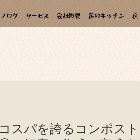
森
材天国
手作り
田畑
合宿、見学会
天ぷら
子ども達
自作、セルフメンテナンス
料理教室
コスパを誇るコンポスト