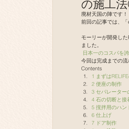
の施工法
薪の陶芸
テント芝居
廃材天国の陣です！
前回の記事では、「
オフグリッド、EV
同士
モーリーが開発したR
ました。 
IT、デジタル
取材
日本一のコスパを誇
今回は完成までの流
Contents
1 まずはRELIF
2 便座の制作
3 セパレータ
4 石の切断と接
5 撹拌用のハン
6 仕上げ
7 ドア制作