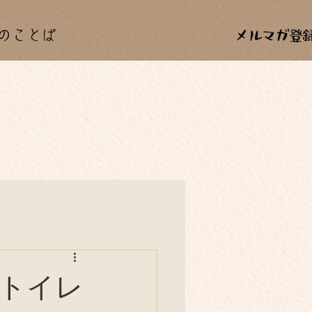
のことば
カー
料理
年中行事
トイレ