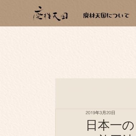
全ての記事
廃材建築
廃
2019年3月20日
薪生活
もらいもの
日本一の