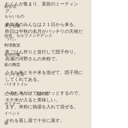
たくんが集まり、直前のミーティン
薪生活
グ。
もらいもの
参加者のみんなは２１日から来る。
子ども達
昨日は中秋の名月がバッチリの天候だ
自作、セルフメンテナンス
った。
料理教室
夜ごはん作りと並行して団子作り。
年中行事
高瀬の河野さんの米粉で。
薪の陶芸
うるち米とモチ米を混ぜて、団子用に
テント芝居
してくれてある。
バイオトイレ
うるち米だけではバサッとするので、
ピザ窯、カマド、窯関係
モチ米が入ると美味しい。
セミナー
まず、米粉に熱湯を入れて混ぜる。
イベント
それを蒸し器で十分に蒸す。
旅