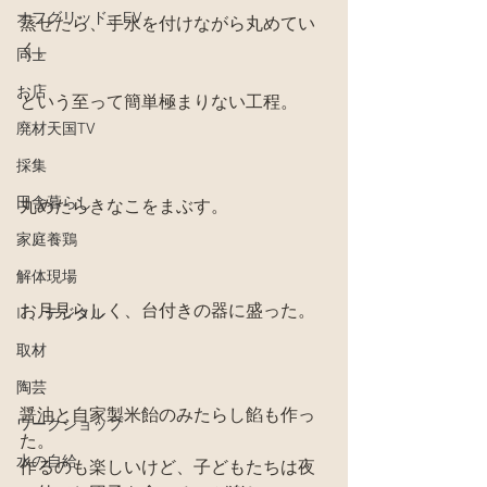
オフグリッド、EV
蒸せたら、手水を付けながら丸めてい
く。
同士
お店
という至って簡単極まりない工程。
廃材天国TV
採集
田舎暮らし
丸めたらきなこをまぶす。
家庭養鶏
解体現場
お月見らしく、台付きの器に盛った。
IT、デジタル
取材
陶芸
醤油と自家製米飴のみたらし餡も作っ
ワークショップ
た。
水の自給
作るのも楽しいけど、子どもたちは夜