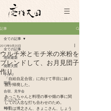
記事
全ての記事
2013年9月20日
全ての記事
ウルチ米とモチ米の米粉を
廃材建築
ブレンドして、お月見団子
廃材天国
作り
手作り
「自給自足合宿」に向けて早目に妹の
田畑
雅が帰廃した。
合宿、見学会
あっこちゃんと料理の事や畑の事に関
天ぷらカー
しての入念な打ち合わせのため。
料理
今日は博之さん、きょこさん、しょう