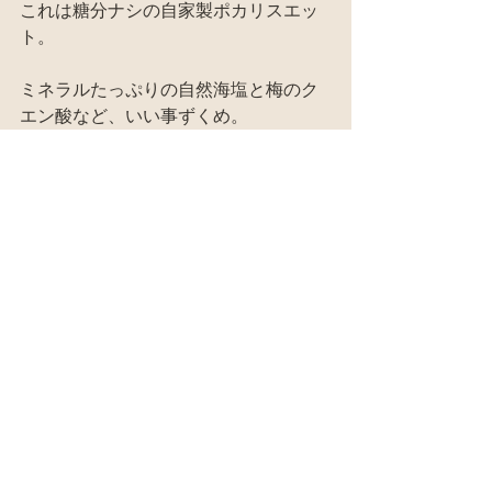
これは糖分ナシの自家製ポカリスエッ
ト。
ミネラルたっぷりの自然海塩と梅のク
エン酸など、いい事ずくめ。
「この暑さでクーラーなしやったら生
きていけんわー。」
とか、軽々しく言わないように！！
現実、クーラーなしで毎日薪でご飯炊
いて生活してる極めて健康な家族が廃
材の家におる！！！
#トマト
田畑
すべて表示
最新記事