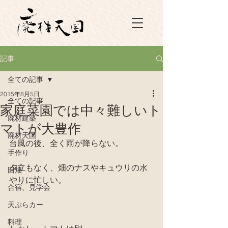
記事
全ての記事
2015年8月5日
全ての記事
家庭菜園では中々難しいト
廃材建築
マトが大豊作
廃材天国
台風の後、全く雨が降らない。
手作り
夕立もなく、畑のナスやキュウリの水
田畑
やりに忙しい。
合宿、見学会
天ぷらカー
料理