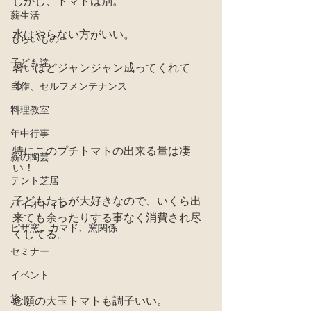
しかし、トマトは別。
薪生活
水はやらない方がいい。
もらいもの
子ども達
暑いほどジャンジャン成ってくれて
る。
自作、セルフメンテナンス
料理教室
年中行事
特にこのプチトマトの出来る量は凄
薪の陶芸
い！
テント芝居
子どもたちが大好きなので、いくら出
バイオトイレ
来ても余ったりする事なく消費され尽
ピザ窯、カマド、窯関係
くしてる。
セミナー
イベント
旅
念願の大玉トマトも調子いい。