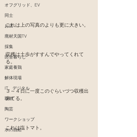
オフグリッド、EV
同士
これは上の写真のよりも更に大きい。
お店
廃材天国TV
採集
収穫は土歩がすすんでやってくれて
田舎暮らし
る。
家庭養鶏
解体現場
IT、デジタル
３～４日に一度このぐらいづつ収穫出
来てる。
取材
陶芸
ワークショップ
これは塩トマト。
水の自給