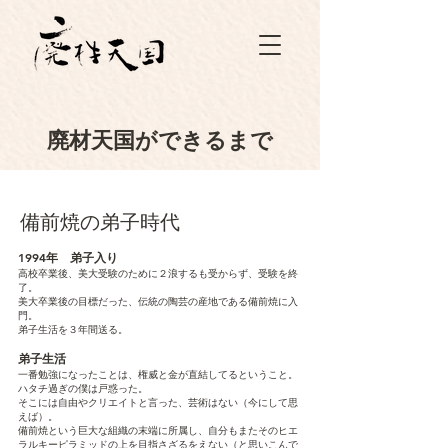
​廃材天国ができるまで
備前焼の弟子時代
1994年
弟子入り
高校卒業後、美大受験のために２浪するも受からず、受験を終
了。
美大卒業後の目標だった、伝統の陶芸の産地である備前焼に入
門。
弟子生活を３年間送る。
弟子生活
一番勉強になったことは、権威と金が直結してるということ。
ハタチ過ぎの僕は戸惑った。
そこには自由やクリエイトと言った、芸術はない（今にして思
えば）。
備前焼という巨大な組織の末端に所属し、自分もまたそのヒエ
ラルキーピラミッドの上を目指さざるをえない（と思いこんで