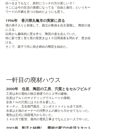
比べるまでもなく、絶対にコッチの方が楽しいぞ！
そこには今の生活の基礎になってる「自由と責任」というキー
ワードの片鱗を見つけ始めたようにも思う。
1996年 香川県丸亀市の実家に戻る
僕の弟子入りと前後して、親父が教員を自主退職し、陶芸の道
に入る。
以前から趣味的に窯を作り、陶芸の道を歩んでいた。
特に薪で焚く登り窯の窯焚きは１０日間昼夜を問わず、焚き続
ける。
そこで、親子で共に焼き締めの陶芸を始めた。
一軒目の廃材ハウス
2000年 住居、陶芸の工房、穴窯とをセルフビルド
工房は木の電柱の独立基礎での１２坪の建物。
住居はアルミのサイディングでスレートの屋根。
全長７ｍの穴窯には３か月を要した。
キッチン、五右衛門風呂、コンポストトイレも全て自作。
水道は土地のオーナーの河野さんの家から引かせてもらった。
電気は正式に四国電力から引いた。
１４か月で配管、屋内の電気工事までなんとか一人でやった。
2001年 彰子と結婚し、廃材の家での生活スタート
彰子の連れ子（当時10歳）の冬也と３人で住みはじめる。