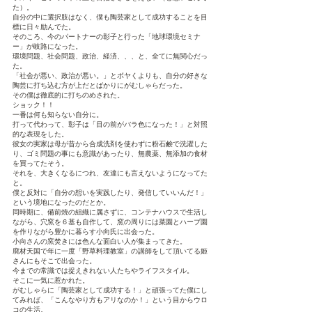
た）。
自分の中に選択肢はなく、僕も陶芸家として成功することを目
標に日々励んでた。
そのころ、今のパートナーの彰子と行った「地球環境セミナ
ー」が岐路になった。
環境問題、社会問題、政治、経済、、、と、全てに無関心だっ
た。
「社会が悪い、政治が悪い。」とボヤくよりも、自分の好きな
陶芸に打ち込む方が上だとばかりにがむしゃらだった。
その僕は徹底的に打ちのめされた。
ショック！！
一番は何も知らない自分に。
打って代わって、彰子は「目の前がバラ色になった！」と対照
的な表現をした。
彼女の実家は母が昔から合成洗剤を使わずに粉石鹸で洗濯した
り、ゴミ問題の事にも意識があったり、無農薬、無添加の食材
を買ってたそう。
それを、大きくなるにつれ、友達にも言えないようになってた
と。
僕と反対に「自分の想いを実践したり、発信していいんだ！」
という境地になったのだとか。
同時期に、備前焼の組織に属さずに、コンテナハウスで生活し
ながら、穴窯を６基も自作して、窯の周りには菜園とハーブ園
を作りながら豊かに暮らす小向氏に出会った。
小向さんの窯焚きには色んな面白い人が集まってきた。
廃材天国で年に一度「野草料理教室」の講師をして頂いてる姫
さんにもそこで出会った。
今までの常識では捉えきれない人たちやライフスタイル。
そこに一気に惹かれた。
がむしゃらに「陶芸家として成功する！」と頑張ってた僕にし
てみれば、「こんなやり方もアリなのか！」という目からウロ
コの生活。