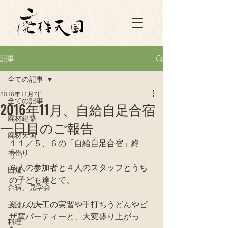
記事
全ての記事
2016年11月7日
全ての記事
2016年11月、自給自足合宿
廃材建築
一日目のご報告
廃材天国
１１／５、６の「自給自足合宿」終
手作り
了！
６人の参加者と４人のスタッフとうち
田畑
の子ども達とで、
合宿、見学会
楽しく大工の実習や手打ちうどんやピ
天ぷらカー
ザ窯パーティーと、大変盛り上がっ
料理