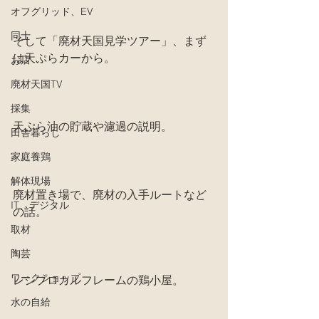
オフグリッド、EV
同士
そして「廃材天国見学ツアー」、まず
は天ぷらカーから。
お店
廃材天国TV
採集
天ぷら油の貯蔵や濾過の説明。
田舎暮らし
家庭養鶏
解体現場
廃材置き場で、廃材の入手ルートなど
IT、デジタル
の話。
取材
陶芸
ワークショップ
レシプロカルフレームの鶏小屋。
水の自給