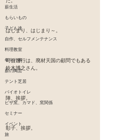
た。
薪生活
もらいもの
子ども達
はじまり、はじまり～。
自作、セルフメンテナンス
料理教室
年中行事
司会進行は、廃材天国の顧問でもある
鈴木博之さん。
薪の陶芸
テント芝居
バイオトイレ
陣、挨拶。
ピザ窯、カマド、窯関係
セミナー
イベント
彰子、挨拶。
旅