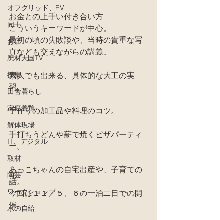
オフグリッド、EV
お金との上手い付き合い方
同士
こういうキーワードが中心。
最初の頃の失敗談や、当時の貴重な写
お店
真なども交えながらの講義。
廃材天国TV
採集
素人でも出来る、具体的な大工の実
習。
田舎暮らし
家庭養鶏
手作りの加工品や料理のコツ。
解体現場
手打ちうどんや薪で焼くピザパーティ
IT、デジタル
ー。
取材
あっこちゃんの自宅出産や、子育ての
陶芸
話。
ワークショップ
今回は１１／５、６の一泊二日での開
催。
水の自給