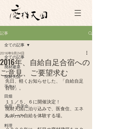
記事
全ての記事
2016年9月24日
全ての記事
2016年、自給自足合宿への
廃材建築
ご意見、ご要望求む
廃材天国
先日、軽くお知らせした、「自給自足
手作り
合宿」。
田畑
１１／５、６に開催決定！
合宿、見学会
廃材天国に泊り込みで、医食住、エネ
ルギーの自給を体験する場。
天ぷらカー
料理