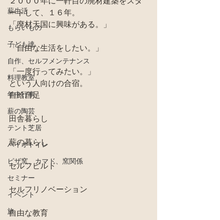
２０００年に一軒目の廃材建築をスタ
薪生活
ートして、１６年。
「廃材天国に興味がある。」
もらいもの
子ども達
「自由な生活をしたい。」
自作、セルフメンテナンス
「一度行ってみたい。」
料理教室
という人向けの合宿。
年中行事
自給自足
薪の陶芸
田舎暮らし
テント芝居
薪の暮らし
バイオトイレ
ピザ窯、カマド、窯関係
セルフビルド
セミナー
セルフリノベーション
イベント
旅
自由な教育