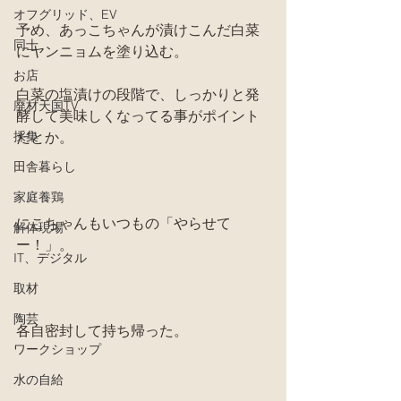
オフグリッド、EV
予め、あっこちゃんが漬けこんだ白菜
同士
にヤンニョムを塗り込む。
お店
白菜の塩漬けの段階で、しっかりと発
廃材天国TV
酵して美味しくなってる事がポイント
採集
だとか。
田舎暮らし
家庭養鶏
にこちゃんもいつもの「やらせて
解体現場
ー！」。
IT、デジタル
取材
陶芸
各自密封して持ち帰った。
ワークショップ
水の自給