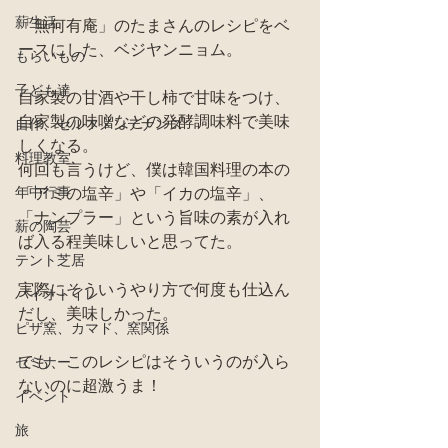
薪生活
「無何有庵」のたまさんのレシピをベ
ースにした、ベジヤンニョム。
もらいもの
子ども達
自家製の甘酒や干し柿で甘味をつけ、
自家製の味噌などの発酵調味料で美味
自作、セルフメンテナンス
しくなる。
料理教室
何回も言うけど、僕は韓国料理の本の
年中行事
「アミの塩辛」や「イカの塩辛」、
「ナンプラー」という旨味の素が入れ
薪の陶芸
ば入る程美味しいと思ってた。
テント芝居
実際にそういうやり方で何度も仕込ん
バイオトイレ
だし、美味しかった。
ピザ窯、カマド、窯関係
でも、このレシピはそういうのが入ら
セミナー
ないのに超激うま！
イベント
旅