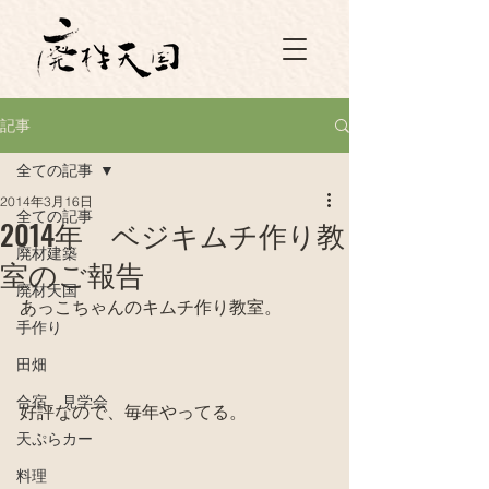
記事
全ての記事
2014年3月16日
全ての記事
2014年 ベジキムチ作り教
廃材建築
室のご報告
廃材天国
あっこちゃんのキムチ作り教室。
手作り
田畑
合宿、見学会
好評なので、毎年やってる。
天ぷらカー
料理