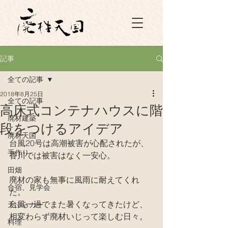
記事
全ての記事
2018年8月25日
全ての記事
高床式コンテナハウスに階
廃材建築
段をつけるアイデア
廃材天国
台風20号は高潮被害が心配されたが、
手作り
香川では被害はなく一安心。
田畑
廃材の家も無事に風雨に耐えてくれ
合宿、見学会
た。
台風一過でまた暑くなってきたけど、
天ぷらカー
相変わらず廃材いじって楽しむ日々。
料理