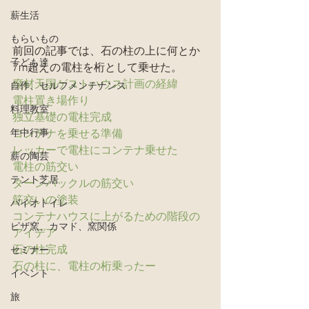
薪生活
もらいもの
前回の記事では、石の柱の上に何とか
子ども達
7m超えの電柱を桁として乗せた。
廃材天国ゲストハウス計画の経緯
自作、セルフメンテナンス
電柱置き場作り
料理教室
独立基礎の電柱完成
年中行事
コンテナを乗せる準備
レッカーで電柱にコンテナ乗せた
薪の陶芸
電柱の筋交い
テント芝居
ターンバックルの筋交い
筋交いの塗装
バイオトイレ
コンテナハウスに上がるための階段の
ピザ窯、カマド、窯関係
アイデア
石の柱完成
セミナー
石の柱に、電柱の桁乗ったー
イベント
旅