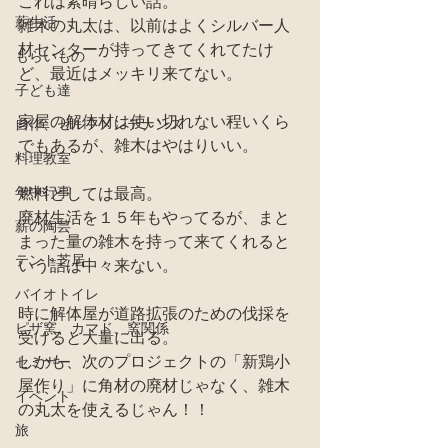
これは素晴らしい話。
薪生活
雑木の丸太は、以前はよくシルバー人
材センターが持ってきてくれてたけ
もらいもの
ど、最近はメッキリ来てない。
子ども達
家屋の解体材は使い切れない程いくら
自作、セルフメンテナンス
でもあるが、雑木はやはりいい。
料理教室
年中行事
燃料としては最高。
廃材生活を１５年もやってるが、まと
薪の陶芸
まった量の雑木を持って来てくれると
テント芝居
いう話は中々来ない。
バイオトイレ
時に解体屋が道路拡張のための伐採を
ピザ窯、カマド、窯関係
受けると大量に出る。
しかも、次のプロジェクトの「新鶏小
セミナー
屋作り」に角材の廃材じゃなく、雑木
イベント
の丸太を使えるじゃん！！
旅