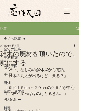
記事
全ての記事
2015年5月6日
全ての記事
雑木の廃材を頂いたので、
廃材建築
薪にする
廃材天国
G.W.中、なじみの解体屋から電話。
手作り
「雑木の丸太が出るけど、要る？」
田畑
「直径１５cm～２０cmのクヌギが中心
合宿、見学会
で、枝や葉っぱはのけとるきん。」
！！！
天ぷらカー
料理