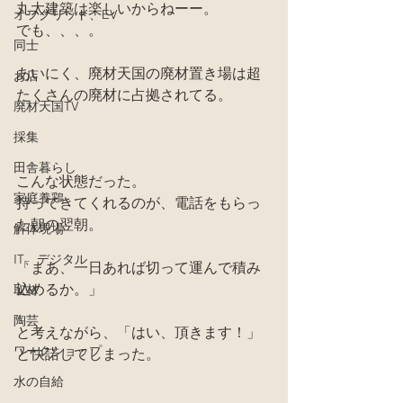
丸太建築は楽しいからねーー。
オフグリッド、EV
でも、、、。
同士
あいにく、廃材天国の廃材置き場は超
お店
たくさんの廃材に占拠されてる。
廃材天国TV
採集
田舎暮らし
こんな状態だった。
家庭養鶏
持ってきてくれるのが、電話をもらっ
た朝の翌朝。
解体現場
IT、デジタル
「まあ、一日あれば切って運んで積み
込めるか。」
取材
陶芸
と考えながら、「はい、頂きます！」
ワークショップ
と快諾してしまった。
水の自給