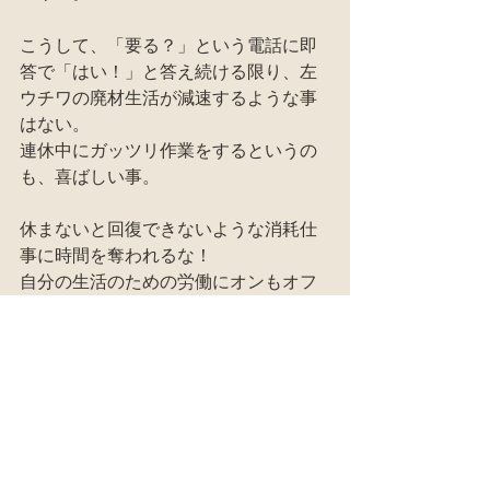
こうして、「要る？」という電話に即
答で「はい！」と答え続ける限り、左
ウチワの廃材生活が減速するような事
はない。
連休中にガッツリ作業をするというの
も、喜ばしい事。
休まないと回復できないような消耗仕
事に時間を奪われるな！
自分の生活のための労働にオンもオフ
もないぞ。
しかし、そこまでシャカリキに頑張っ
てる訳じゃあない。
チェーンソーの心地よい切れ味。
胸のすくエンジンの吹けあがり。