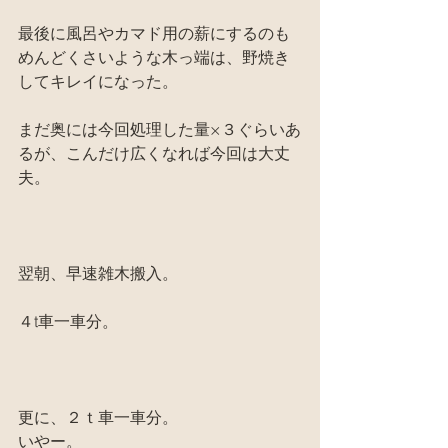
最後に風呂やカマド用の薪にするのも
めんどくさいような木っ端は、野焼き
してキレイになった。
まだ奥には今回処理した量×３ぐらいあ
るが、こんだけ広くなれば今回は大丈
夫。
翌朝、早速雑木搬入。
４t車一車分。
更に、２ｔ車一車分。
いやー。