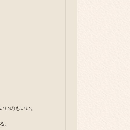
イベント
旅
庭養鶏
解体現場
いいのもいい。
る。