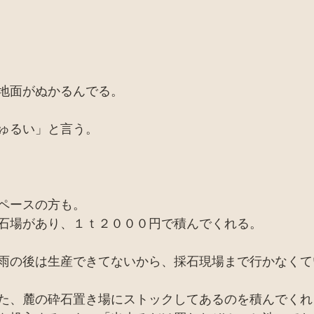
バイオトイレ
ピザ窯、カマド、窯関係
セミナー
お店
廃材天国TV
採集
田舎暮らし
家
地面がぬかるんでる。
ゅるい」と言う。
ペースの方も。
石場があり、１ｔ２０００円で積んでくれる。
雨の後は生産できてないから、採石現場まで行かなくて
た、麓の砕石置き場にストックしてあるのを積んでくれ