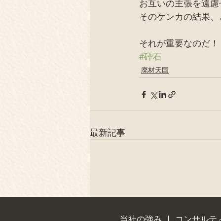
お互いの主張を遠慮
そのケンカの結果、
それが重要なのだ！
#砕石
廃材天国
最新記事
当社の強み
｜
コンサルテ