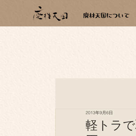
全ての記事
廃材建築
廃
2013年9月6日
薪生活
もらいもの
軽トラで