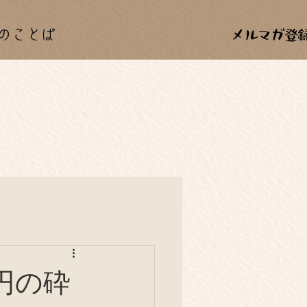
のことば
カー
料理
年中行事
0円の砕