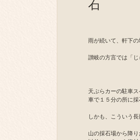
石
薪の陶芸
テント芝居
オフグリッド、EV
同士
雨が続いて、軒下の
IT、デジタル
取材
讃岐の方言では「じ
天ぷらカーの駐車ス
車で１５分の所に採
しかも、こういう長
山の採石場から降り