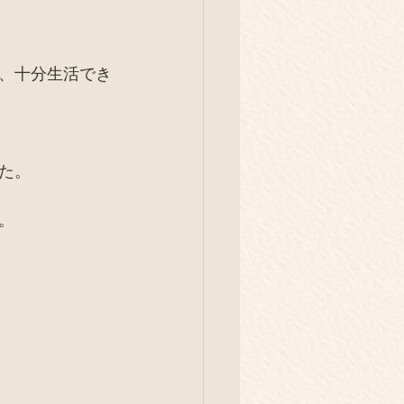
、十分生活でき
た。
。