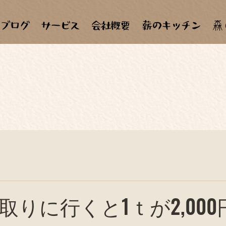
森
材天国
手作り
田畑
合宿、見学会
天ぷら
子ども達
自作、セルフメンテナンス
料理教室
取りに行くと1ｔが2,00