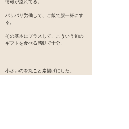
情報が溢れてる。
バリバリ労働して、ご飯で腹一杯にす
る。
その基本にプラスして、こういう旬の
ギフトを食べる感動で十分。
小さいのを丸ごと素揚げにした。
天草の手作りの塩「小さな海」をつけ
て頂いた。
ネットリとして美味しい。
最も、芋は掘りたてよりはしばらく置
いた方が甘味が増して美味しくなる。