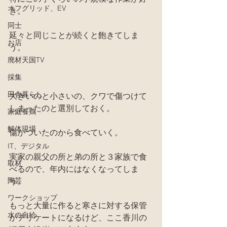
オフグリッド、EV
き。
同士
延々と同じことが続くと飽きてしま
お店
う。
廃材天国TV
採集
田舎暮らし
大きいのと小さいの、クワで傷つけて
しまったのと選別しておく。
家庭養鶏
解体現場
傷がついたのから食べていく。
IT、デジタル
実家の親父の所と弟の所と３家族で食
取材
べるので、年内にはなくなってしま
陶芸
う。
ワークショップ
もっと大量に作ると寒さに対する保管
水の自給
がデリケートになるけど、ここ香川の