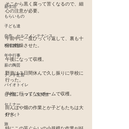
そこから黒く腐って苦くなるので、細
薪生活
心の注意が必要。
もらいもの
子ども達
自作、セルフメンテナンス
午前中に一度ひっくり返して、裏も十
分に乾燥させた。
料理教室
年中行事
午後になって収穫。
薪の陶芸
野遊は３日間休んで久し振りに学校に
テント芝居
行った。
バイオトイレ
学校に行ってないチームで収穫。
ピザ窯、カマド、窯関係
セミナー
田んぼや畑の作業とか子どもたちは大
イベント
好き。
旅
特にこの芋ぐらいの小規模な作業が好