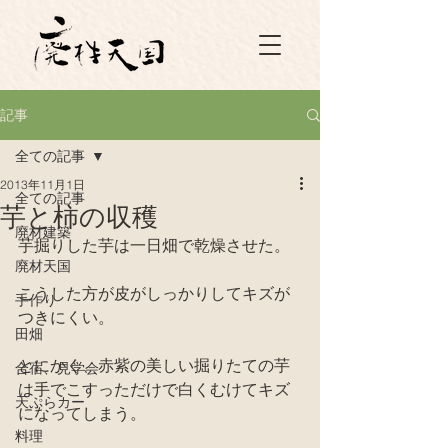
記事
全ての記事
2013年11月1日
全ての記事
芋と柿の収穫
廃材建築
芋掘りした芋は一日畑で乾燥させた。
廃材天国
こうした方が皮がしっかりしてキズが
手作り
つきにくい。
田畑
とにかく、赤紫の美しい掘りたての芋
合宿、見学会
は手でこすっただけで白くむけてキズ
天ぷらカー
になってしまう。
料理