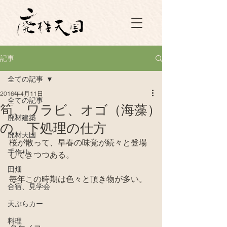
記事
全ての記事
2016年4月11日
全ての記事
筍、ワラビ、オゴ（海藻）
廃材建築
の、下処理の仕方
廃材天国
桜が散って、早春の味覚が続々と登場
手作り
してきつつある。
田畑
毎年この時期は色々と頂き物が多い。
合宿、見学会
天ぷらカー
料理