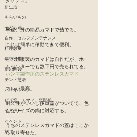
タケノコ。
薪生活
もらいもの
子ども達
早速、外の簡易カマドで茹でる。
自作、セルフメンテナンス
これは簡単に移動できて便利。
料理教室
年中行事
この鉄板製のカマドは自作だが、ホー
ムセンターでも数千円で売られてる。
薪の陶芸
ホンマ製作所のステンレスカマド
テント芝居
コレが最高。
バイオトイレ
ピザ窯、カマド、窯関係
耐久性がいいし多重蓋がついてて、色
んなサイズの鍋に対応する。
セミナー
イベント
うちのステンレスカマドの蓋はここか
旅
ら取り寄せた。