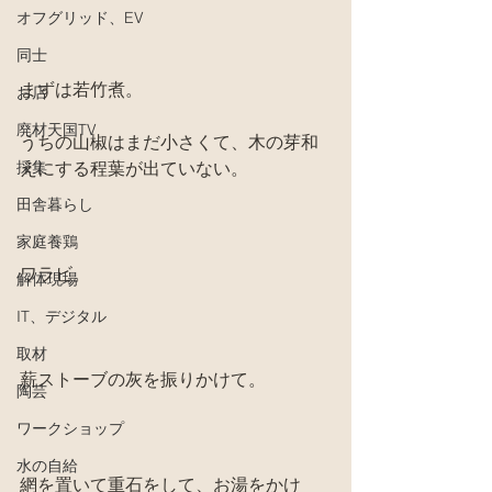
オフグリッド、EV
同士
まずは若竹煮。
お店
廃材天国TV
うちの山椒はまだ小さくて、木の芽和
採集
えにする程葉が出ていない。
田舎暮らし
家庭養鶏
ワラビ。
解体現場
IT、デジタル
取材
薪ストーブの灰を振りかけて。
陶芸
ワークショップ
水の自給
網を置いて重石をして、お湯をかけ