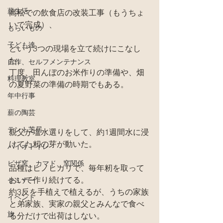
薪生活
高松での飲食店の改装工事（もうちょ
いで完成）、
もらいもの
子ども達
という3つの現場を立て続けにこなし
た。
自作、セルフメンテナンス
丁度、田んぼのお米作りの準備や、畑
料理教室
の夏野菜の準備の時期でもある。
年中行事
薪の陶芸
テント芝居
親父が塩水選りをして、約1週間水に浸
けてた籾の芽が動いた。
バイオトイレ
ピザ窯、カマド、窯関係
品種はヒノヒカリで、毎年籾を取って
おいて作り続けてる。
セミナー
約3反を手植えで植えるが、うちの家族
イベント
と弟家族、実家の親父とみんなで食べ
旅
る分だけで出荷はしない。