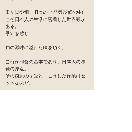
田んぼや畑、旧暦の24節気72候の中に
こそ日本人の生活に密着した世界観が
ある。
季節を感じ、
旬の滋味に溢れた味を頂く。
これが和食の基本であり、日本人の味
覚の原点。
その感動の享受と、こうした作業はセ
ットなのだ。
更には心身の健康も含めて、切り離せ
ない。
折角瑞穂の国に生まれたのだ。
この素晴らしい国の味をトコトン堪能