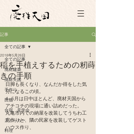
記事
全ての記事
2018年5月26日
全ての記事
稲を手植えするための籾蒔
廃材建築
きの手順
廃材天国
日脚も長くなり、なんだか得をした気
手作り
分になるこの頃。
4~5月は日中ほとんど、廃材天国から
田畑
アチコチの現場に通い詰めだった。
合宿、見学会
丸亀市内での納屋を改装してうちわ工
房作りと、隣の民家を改装してゲスト
天ぷらカー
ハウス作り、
料理