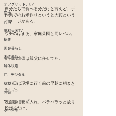
オフグリッド、EV
自分たちで食べる分だけと言えど、手
同士
作業でのお米作りというと大変という
イメージがある。
お店
廃材天国TV
ウチのはまあ、家庭菜園と同レベル。
採集
田舎暮らし
家庭養鶏
苗代の準備は親父に任せてた。
解体現場
IT、デジタル
この日は現場に行く前の早朝に籾まき
取材
をした。
陶芸
ワークショップ
洗面器に籾を入れ、バラバラッと放り
投げるだけ。
水の自給