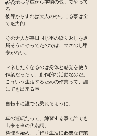
どの子も２歳から本物の包丁でやって
ボランティア
る。
彼等からすれば大人のやってる事は全
て魅力的。
その大人が毎日同じ事の繰り返しを退
屈そうにやってたのでは、マネのし甲
斐がない。
マネしたくなるのは身体と感覚を使う
作業だったり、創作的な活動なのだ。
こういう生活するための作業って、誰
にでも出来る事。
自転車に誰でも乗れるように。
車の運転だって、練習する事で誰でも
出来る事の代名詞。
料理を始め、手作り生活に必要な作業