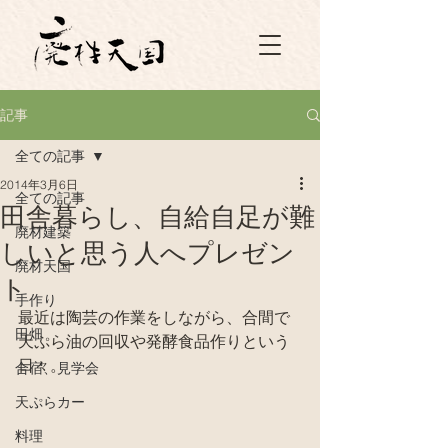
記事
全ての記事
2014年3月6日
全ての記事
田舎暮らし、自給自足が難
廃材建築
しいと思う人へプレゼン
廃材天国
ト
手作り
最近は陶芸の作業をしながら、合間で
田畑
天ぷら油の回収や発酵食品作りという
日々。
合宿、見学会
天ぷらカー
料理