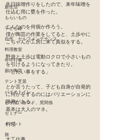
先日味噌作りをしたので、来年味噌を
薪生活
仕込む用に甕を作った。
もらいもの
こんなのを何個か作ろう。
子ども達
僕が陶芸の作業をしてると、土歩やに
自作、セルフメンテナンス
こちゃんが工房に来て真似をする。
料理教室
野遊と土歩は電動ロクロで小さいもの
年中行事
を引けるようになってきたり。
薪の陶芸
「したい事をする」
テント芝居
とか言うたって、子ども自身が自発的
バイオトイレ
に何かをするのにはバリエーションに
限界がある。
ピザ窯、カマド、窯関係
基本は大人のマネ。
セミナー
イベント
料理
旅
大工仕事