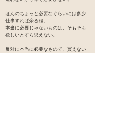
ほんのちょっと必要なぐらいには多少
仕事すれば余る程。
本当に必要じゃないものは、そもそも
欲しいとすら思えない。
反対に本当に必要なもので、買えない
ものなんてなくなる。
この価値観の問題は活字や話では伝わ
らない。
具体的に田舎での生活を始めてしまえ
ば、やるしかなくなる。
やってりゃ出来る。
#田舎暮らし
田舎暮らし