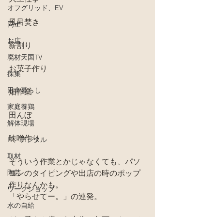
オフグリッド、EV
風呂焚き
同士
お店
薪割り
廃材天国TV
お菓子作り
採集
田舎暮らし
畑作業
家庭養鶏
田んぼ
解体現場
味噌作り
IT、デジタル
取材
そういう作業とかじゃなくても、パソ
陶芸
コンのタイピングや出店の時のポップ
作りなんかも。
ワークショップ
「やらせてー。」の連発。
水の自給