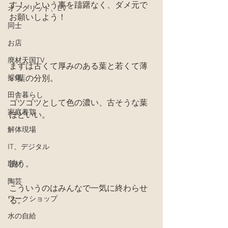
す！」という事を躊躇なく、ダメ元で
オフグリッド、EV
お願いしよう！
同士
お店
廃材天国TV
まずは古くて厚みのある葉と若くて薄
採集
い葉の分別。
田舎暮らし
ゴツゴツとして色の濃い、古そうな葉
家庭養鶏
ほどいい。
解体現場
IT、デジタル
洗う。
取材
陶芸
こういうのはみんなで一気に終わらせ
ワークショップ
る。
水の自給