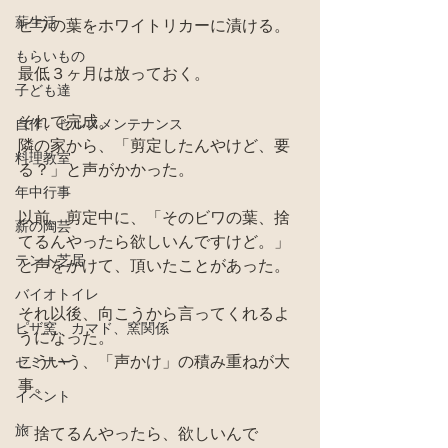
薪生活
ビワの葉をホワイトリカーに漬ける。
もらいもの
最低３ヶ月は放っておく。
子ども達
それで完成。
自作、セルフメンテナンス
隣の家から、「剪定したんやけど、要
料理教室
る？」と声がかかった。
年中行事
以前、剪定中に、「そのビワの葉、捨
薪の陶芸
てるんやったら欲しいんですけど。」
テント芝居
と声をかけて、頂いたことがあった。
バイオトイレ
それ以後、向こうから言ってくれるよ
ピザ窯、カマド、窯関係
うになった。
こういう、「声かけ」の積み重ねが大
セミナー
事。
イベント
旅
「捨てるんやったら、欲しいんで