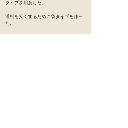
タイプを用意した。
送料を安くするために袋タイプを作っ
た。
瓶タイプ
袋タイプ
#ビワ
手作り
すべて表示
最新記事