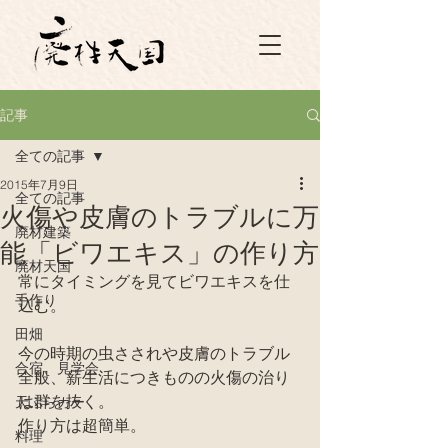
記事
全ての記事
2015年7月9日
全ての記事
火傷や皮膚のトラブルに万
廃材建築
能「ビワエキス」の作り方
廃材天国
常にタイミングを見てビワエキスを仕
手作り
込む。
田畑
今の時期の虫さされや皮膚のトラブル
合宿、見学会
全般、薪生活につきものの火傷の治り
は群を抜く。
天ぷらカー
作り方は超簡単。
料理