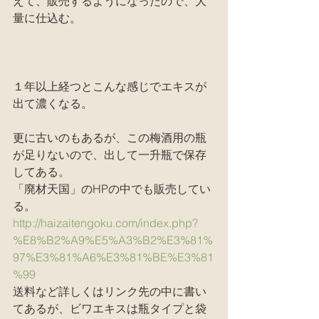
えて、販売するようになったので、大
量に仕込む。
１年以上経つとこんな感じでエキスが
出て濃くなる。
更に古いのもあるが、この梅酒用の瓶
が足りないので、出して一升瓶で保存
してある。
「廃材天国」のHPの中でも販売してい
る。
http://haizaitengoku.com/index.php?
%E8%B2%A9%E5%A3%B2%E3%81%
97%E3%81%A6%E3%81%BE%E3%81
%99
送料など詳しくはリンク先の中に書い
てあるが、ビワエキスは瓶タイプと袋