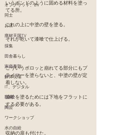
いうボンドのように固める材料を塗っ
オフグリッド、EV
てる所。
同士
これの上に中塗の壁を塗る。
お店
廃材天国TV
それが乾いて漆喰で仕上げる。
採集
田舎暮らし
家庭養鶏
こういうボロッと崩れてる部分にもプ
ライマーを塗らないと、中塗の壁が定
解体現場
着しない。
IT、デジタル
漆喰を塗るためには下地をフラットに
取材
する必要がある。
陶芸
ワークショップ
水の自給
収納の扉も付けた。