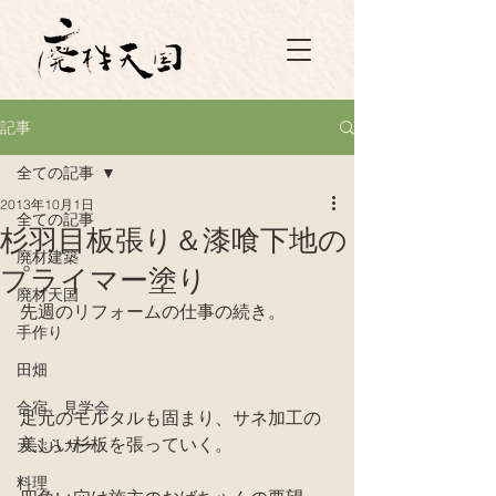
記事
全ての記事
2013年10月1日
全ての記事
杉羽目板張り＆漆喰下地の
廃材建築
プライマー塗り
廃材天国
先週のリフォームの仕事の続き。
手作り
田畑
合宿、見学会
足元のモルタルも固まり、サネ加工の
美しい杉板を張っていく。
天ぷらカー
料理