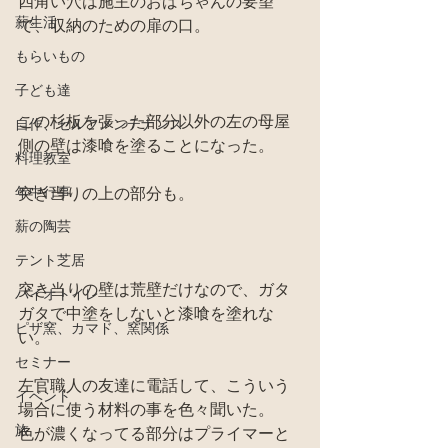
四角い穴は施主のおばちゃんの要望
薪生活
で、収納のための扉の口。
もらいもの
子ども達
この杉板を張った部分以外の左の母屋
自作、セルフメンテナンス
側の壁は漆喰を塗ることになった。
料理教室
年中行事
突き当りの上の部分も。
薪の陶芸
テント芝居
突き当りの壁は荒壁だけなので、ガタ
バイオトイレ
ガタで中塗をしないと漆喰を塗れな
ピザ窯、カマド、窯関係
い。
セミナー
左官職人の友達に電話して、こういう
イベント
場合に使う材料の事を色々聞いた。
旅
色が濃くなってる部分はプライマーと