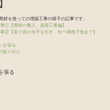
】
バイオトイレ
ピザ窯、カマド、窯関係
セミナー
廃材を使っての増築工事の様子の記事です。 
お店
廃材天国TV
採集
田舎暮らし
家
工事①【廃材の搬入、基礎工事編】
工事②【束で床の水平を出す、柱〜屋根下地まで】
ンを張る
シの取り付け
を張る