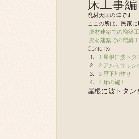
床工事編
薪の陶芸
テント芝居
廃材天国の陣です！
ここの所は、民家に
オフグリッド、EV
同士
廃材建築での増築
廃材建築での増築
Contents
IT、デジタル
取材
1 屋根に波トタ
2 アルミサッ
3 壁下地作り
4 床の施工
屋根に波トタン