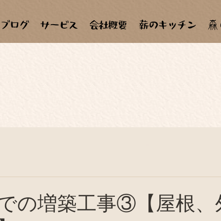
森
材天国
手作り
田畑
合宿、見学会
天ぷら
子ども達
自作、セルフメンテナンス
料理教室
での増築工事③【屋根、