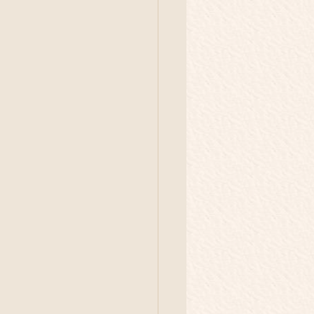
イベント
旅
庭養鶏
解体現場