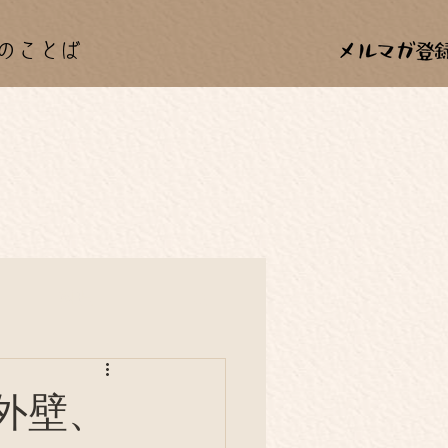
のことば
カー
料理
年中行事
外壁、