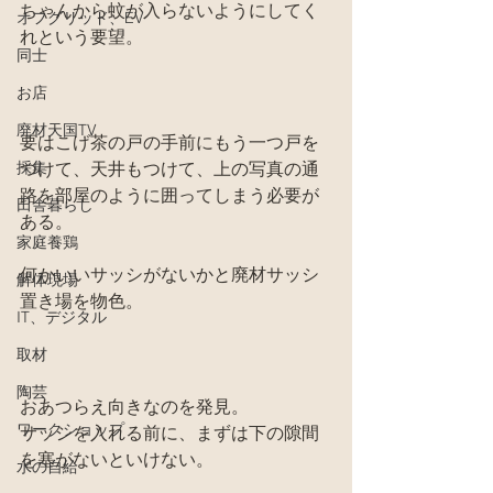
ちゃんから蚊が入らないようにしてく
オフグリッド、EV
れという要望。
同士
お店
廃材天国TV
要はこげ茶の戸の手前にもう一つ戸を
採集
つけて、天井もつけて、上の写真の通
路を部屋のように囲ってしまう必要が
田舎暮らし
ある。
家庭養鶏
何かいいサッシがないかと廃材サッシ
解体現場
置き場を物色。
IT、デジタル
取材
陶芸
おあつらえ向きなのを発見。
ワークショップ
サッシを入れる前に、まずは下の隙間
を塞がないといけない。
水の自給