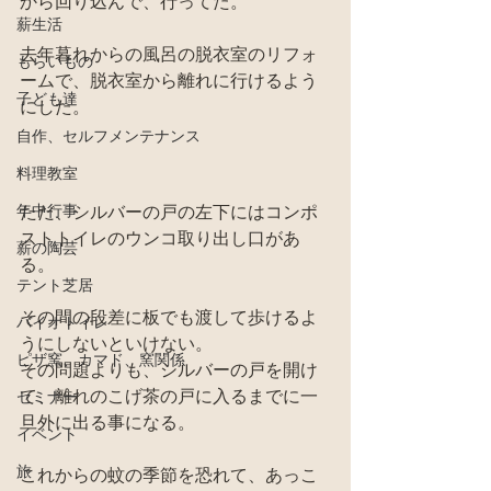
から回り込んで、行ってた。
薪生活
去年暮れからの風呂の脱衣室のリフォ
もらいもの
ームで、脱衣室から離れに行けるよう
子ども達
にした。
自作、セルフメンテナンス
料理教室
年中行事
ただ、シルバーの戸の左下にはコンポ
ストトイレのウンコ取り出し口があ
薪の陶芸
る。
テント芝居
その間の段差に板でも渡して歩けるよ
バイオトイレ
うにしないといけない。
ピザ窯、カマド、窯関係
その問題よりも、シルバーの戸を開け
て、離れのこげ茶の戸に入るまでに一
セミナー
旦外に出る事になる。
イベント
旅
これからの蚊の季節を恐れて、あっこ