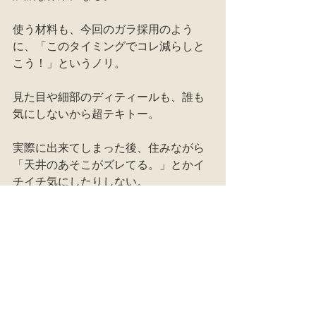
使う材料も、今回のガラ採用のよう
に、「このタイミングでコレ減らしと
こう！」というノリ。
見た目や細部のディティールも、誰も
気にしないから超テキトー。
実際に出来てしまった後、住みながら
「天井のあそこがズレてる。」とかイ
チイチ気にしたりしない。
そもそも１００％廃材で家を建てると
いう事は「こんなんでいいじゃん。」
というノリじゃなきゃやってられな
い。
ビニールクロスのキズを気にするよう
な家じゃあないんだ。