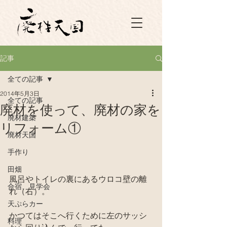
記事
全ての記事
2014年5月3日
全ての記事
廃材を使って、廃材の家を
廃材建築
リフォーム①
廃材天国
手作り
田畑
風呂やトイレの裏にあるウロコ壁の離
合宿、見学会
れ（右）。
天ぷらカー
かつてはそこへ行くために左のサッシ
料理