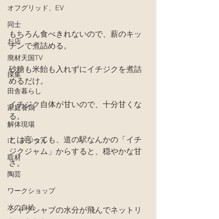
オフグリッド、EV
同士
もちろん食べきれないので、薪のキッ
お店
チンで煮詰める。
廃材天国TV
砂糖も米飴も入れずにイチジクを煮詰
採集
めるだけ。
田舎暮らし
イチジク自体が甘いので、十分甘くな
家庭養鶏
る。
解体現場
とは言っても、道の駅なんかの「イチ
IT、デジタル
ジクジャム」からすると、穏やかな甘
取材
さ。
陶芸
ワークショップ
水の自給
シャブシャブの水分が飛んでネットリ