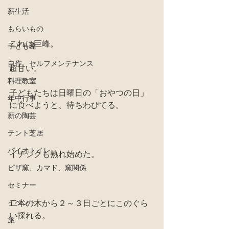
薪生活
もらいもの
これは巨峰。
子ども達
自作、セルフメンテナンス
超甘い。
料理教室
子どもたちは日曜日の「おやつの日」
年中行事
に食べようと、待ちわびてる。
薪の陶芸
テント芝居
バイオトイレ
イチジクも熟れ始めた。
ピザ窯、カマド、窯関係
セミナー
イベント
二本の木から２～３日ごとにこのぐら
い採れる。
旅