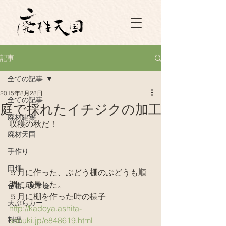
記事
全ての記事
2015年8月28日
全ての記事
庭で採れたイチジクの加工
廃材建築
収穫の秋だ！
廃材天国
手作り
田畑
５月に作った、ぶどう棚のぶどうも順
調に成長した。
合宿、見学会
５月に棚を作った時の様子
天ぷらカー
http://kadoya.ashita-
料理
sanuki.jp/e848619.html