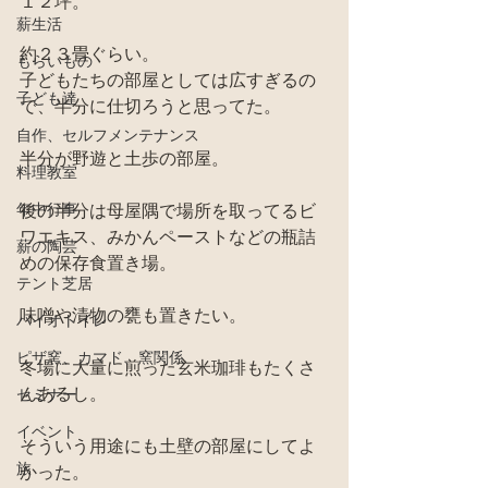
１２坪。
薪生活
約２３畳ぐらい。
もらいもの
子どもたちの部屋としては広すぎるの
子ども達
で、半分に仕切ろうと思ってた。
自作、セルフメンテナンス
半分が野遊と土歩の部屋。
料理教室
年中行事
後の半分は母屋隅で場所を取ってるビ
ワエキス、みかんペーストなどの瓶詰
薪の陶芸
めの保存食置き場。
テント芝居
味噌や漬物の甕も置きたい。
バイオトイレ
ピザ窯、カマド、窯関係
冬場に大量に煎った玄米珈琲もたくさ
んあるし。
セミナー
イベント
そういう用途にも土壁の部屋にしてよ
旅
かった。