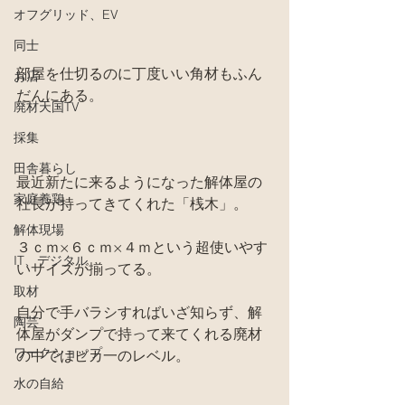
オフグリッド、EV
同士
部屋を仕切るのに丁度いい角材もふん
お店
だんにある。
廃材天国TV
採集
田舎暮らし
最近新たに来るようになった解体屋の
家庭養鶏
社長が持ってきてくれた「桟木」。
解体現場
３ｃｍ×６ｃｍ×４ｍという超使いやす
IT、デジタル
いサイズが揃ってる。
取材
自分で手バラシすればいざ知らず、解
陶芸
体屋がダンプで持って来てくれる廃材
ワークショップ
の中ではピカ一のレベル。
水の自給