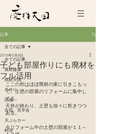
記事
全ての記事
2015年3月9日
全ての記事
子ども部屋作りにも廃材を
廃材建築
フル活用
廃材天国
ここの所はほぼ廃材の家に引きこもっ
手作り
て、土壁の部屋のリフォームに集中し
てる。
田畑
天井が終わり、土壁も徐々に乾きつつ
合宿、見学会
ある。
天ぷらカー
今リフォーム中の土壁の部屋が１１～
料理