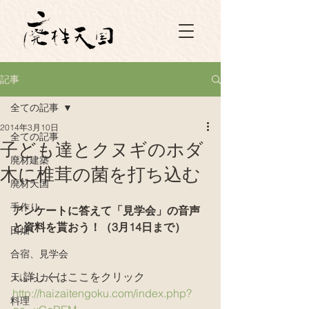
記事
全ての記事
2014年3月10日
全ての記事
子ども達とクヌギのホダ
廃材建築
木に椎茸の菌を打ち込む
廃材天国
手作り
アンケートに答えて「見学会」の音声
と資料を貰おう！（3月14日まで）
田畑
合宿、見学会
↓↓詳しくはここをクリック
天ぷらカー
http://haizaitengoku.com/index.php?
料理