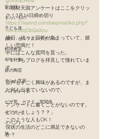
go=xGcREM
薪生活
↓↓廃材天国アンケートはここをクリッ
ク！3月14日締め切り
もらいもの
https://1lejend.com/stepmail/kd.php?
子ども達
no=EvJqObGaXzu
連日、続々と回答が集まっていて、嬉
自作、セルフメンテナンス
しい悲鳴だ！
料理教室
中にはこんな質問を貰った。
年中行事
「いつもブログを拝見して憧れていま
す。
薪の陶芸
テント芝居
音声もすごく興味があるのですが、ま
だ何も出来ていないので、
バイオトイレ
ピザ窯、カマド、窯関係
アンケートに書くことがないのです。
どうしましょう？？」
セミナー
このような人もOK！
イベント
現状の生活のどこに満足できないの
旅
か？