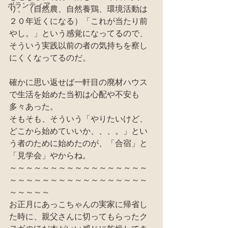
ボランティア
り、（自然農、自然養鶏、環境活動は
２０年近くになる）「これが当たり前
やし。」という感覚になってるので、
そういう実践以前の者の気持ちを察し
にくくなってるのだ。
確かに思い返せば一軒目の廃材ハウス
で生活を始めた当初は心配や不安も
多々あった。
そもそも、そういう「やりたいけど、
どこから始めていいか、、、。」とい
う者のために始めたのが、「合宿」と
「見学会」やからね。
～～～～～～～～～～～～～～～～～
～～～～～～～～～～～～～～～～～
～～～～～
お正月にあっこちゃんの実家に帰省し
た時に、親父さんに切ってもらったク