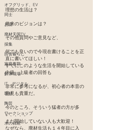
オフグリッド、EV
理想の生活は？
同士
将来のビジョンは？
お店
廃材天国TV
その他質問やご意見など、
採集
何でも良いので今現在書けることを正
田舎暮らし
直に書いてほしい！
家庭養鶏
すでにこのような生活を開始している
中級、上級者の回答も
解体現場
IT、デジタル
非常に参考になるが、初心者の本音の
意見も貴重だ。
取材
陶芸
今のところ、そういう猛者の方が多
ワークショップ
い、、、。
まだ開始していない人も大歓迎！
水の自給
なぜなら、廃材生活も１４年目に入