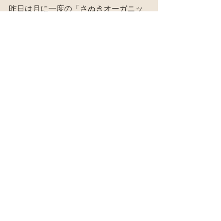
昨日は月に一度の「さぬきオーガニッ
クマルシェ」の日。
これはヨモギあんまんとベジ中華ま
ん。
残った時だけ、子どもたちが食べられ
る。
出店や注文のお菓子類や小麦粉製品は
無添加でてんさい糖もメープルシロッ
プも使ってないとはいえ、極力食べな
いようにしてる。
そういうのが増えると、てき面玄米の
消費量が下がるから。
オーガニック、無添加ならいいという