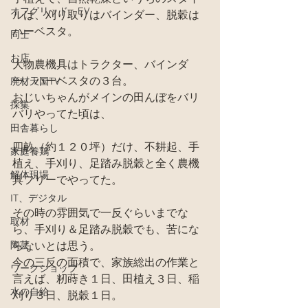
オフグリッド、EV
ルは、刈り取りはバインダー、脱穀は
ハーベスタ。
同士
お店
大物農機具はトラクター、バインダ
ー、ハーベスタの３台。
廃材天国TV
おじいちゃんがメインの田んぼをバリ
採集
バリやってた頃は、
田舎暮らし
四畝（約１２０坪）だけ、不耕起、手
家庭養鶏
植え、手刈り、足踏み脱穀と全く農機
解体現場
具フリーでやってた。
IT、デジタル
その時の雰囲気で一反ぐらいまでな
取材
ら、手刈り＆足踏み脱穀でも、苦にな
陶芸
らないとは思う。
今の三反の面積で、家族総出の作業と
ワークショップ
言えば、籾蒔き１日、田植え３日、稲
水の自給
刈り３日、脱穀１日。