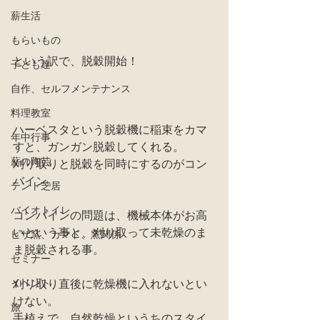
薪生活
もらいもの
という訳で、脱穀開始！
子ども達
自作、セルフメンテナンス
料理教室
ハーベスタという脱穀機に稲束をカマ
年中行事
すと、ガンガン脱穀してくれる。
薪の陶芸
刈り取りと脱穀を同時にするのがコン
バイン。
テント芝居
バイオトイレ
コンバインの問題は、機械本体がお高
いという事と、刈り取って未乾燥のま
ピザ窯、カマド、窯関係
ま脱穀される事。
セミナー
イベント
刈り取り直後に乾燥機に入れないとい
けない。
旅
手植えで、自然乾燥というちのスタイ