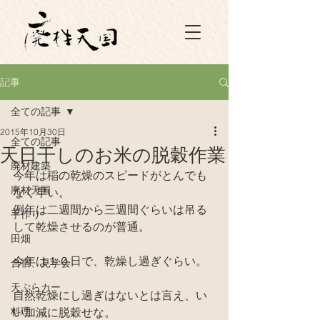
記事
全ての記事
2015年10月30日
全ての記事
天日干しのお米の脱穀作業
廃材建築
今年は稲の乾燥のスピードがとんでも
廃材天国
なく早い。
例年は二週間から三週間ぐらいは吊る
手作り
して乾燥させるのが普通。
田畑
今年は１０日で、乾燥し過ぎぐらい。
合宿、見学会
天ぷらカー
自然乾燥にし過ぎはないとは言え、い
料理
い加減に脱穀せな。