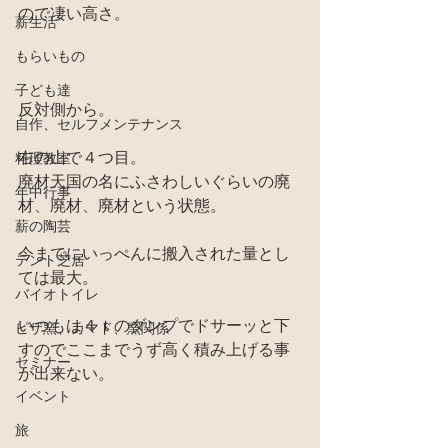
ので凄い高さ。
薪生活
もらいもの
子ども達
反対側から。
自作、セルフメンテナンス
右の山で４つ目。
料理教室
廃材天国の名にふさわしいぐらいの廃
年中行事
材、廃材、廃材という状態。
薪の陶芸
今までにいっぺんに搬入された量とし
テント芝居
ては最大。
バイオトイレ
いつもは４ｔのダンプでドサーッと下
ピザ窯、カマド、窯関係
すのでここまでうず高く積み上げる事
セミナー
が出来ない。
イベント
旅