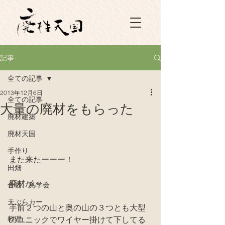
記事
全ての記事
2013年12月6日
全ての記事
大量の廃材をもらった
廃材建築
廃材天国
手作り
また来たーーー！
田畑
廃材が。
合宿、見学会
天ぷらカー
手前２つの山と奥の山の３つとも大型
料理
のユニックでワイヤー掛けて下してる