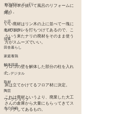
オフグリッド、EV
早速何本か抜いて風呂のリフォームに
使う。
同士
お店
いい廃材はリン木の上に並べて一塊に
してトタンを打ちつけてあるので、こ
廃材天国TV
ういう来たナリの廃材をそのまま使う
採集
方がスムーズでいい。
田舎暮らし
家庭養鶏
解体現場
ウロコの壁を解体した部分の柱を入れ
た。
IT、デジタル
取材
床は立てかけてるフロア材に決定。
陶芸
これは廃材というより、廃業した大工
ワークショップ
さんの倉庫から大量にもらってきてス
水の自給
トックしてあるもの。