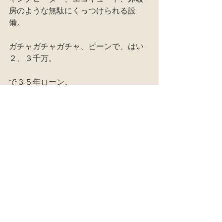
房のような無駄にくっつけられる設
備。
ガチャガチャガチャ、ピーンで、はい
２、３千万。
で３５年ローン。
そりゃそんな家でも住めん事はない
よ。
住めんことは。
でも、どっちが快適かというと、借金
とローンがなく、薪の暖房や五右衛門
風呂の廃材の家の方が便利で快適に決
まってる。
決まってるのだ。