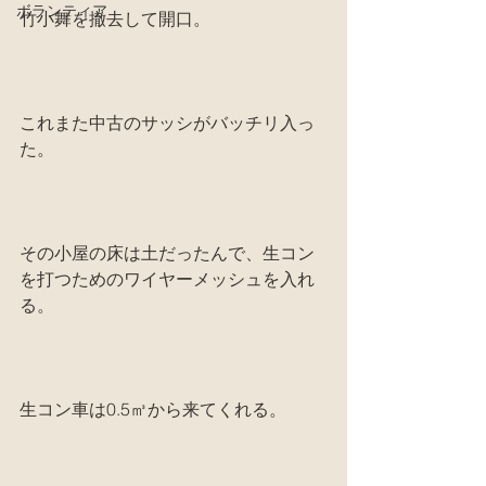
ボランティア
竹小舞を撤去して開口。
これまた中古のサッシがバッチリ入っ
た。
その小屋の床は土だったんで、生コン
を打つためのワイヤーメッシュを入れ
る。
生コン車は0.5㎥から来てくれる。