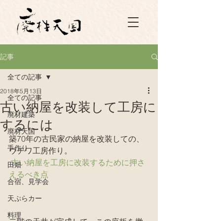
記事
全ての記事
2018年5月13日
全ての記事
古い納屋を改装して工房に
廃材建築
するには
廃材天国
築70年の古民家の納屋を改装しての、
手作り
ウチワ工房作り。 
古い納屋を工房に改装するために押さ
田畑
えるべき点
合宿、見学会
天ぷらカー
料理