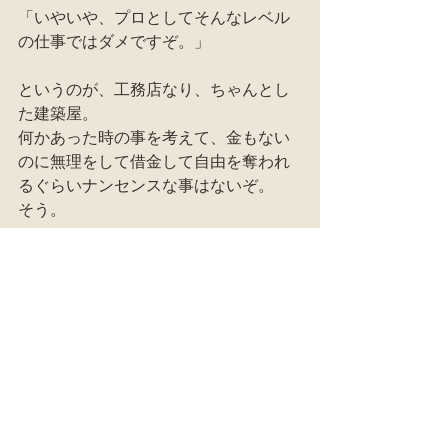
「いやいや、プロとしてそんなレベル
の仕事ではダメですぞ。」
というのが、工務店なり、ちゃんとし
た建築屋。
何かあった時の事を考えて、金もない
のに無理をして借金して自由を奪われ
るぐらいナンセンスな事はないぞ。
そう。
キャッシュが潤沢にあるんなら、是非
とも伝統技術のある職人に頼んでバリ
バリに直してもらった方がいい。
元手なしに、パリッとした家なり、店
なりを構えようとする魂胆が浅ましい
というか、情けなすぎる。
冷静沈着な貪欲さを持て！！
「一般的にこうと決まっていますか