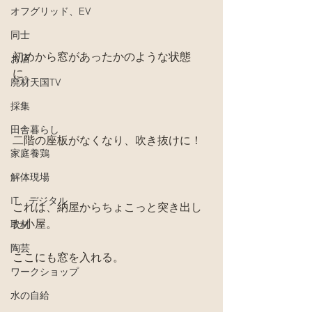
オフグリッド、EV
同士
初めから窓があったかのような状態
お店
に。
廃材天国TV
採集
田舎暮らし
二階の座板がなくなり、吹き抜けに！
家庭養鶏
解体現場
IT、デジタル
これは、納屋からちょこっと突き出し
た小屋。
取材
陶芸
ここにも窓を入れる。
ワークショップ
水の自給