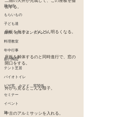
二階の天井が完成して、この座板を撤
薪生活
去する。
もらいもの
子ども達
座板を外すと、どんどん明るくなる。
自作、セルフメンテナンス
料理教室
年中行事
座板を解体するのと同時進行で、窓の
薪の陶芸
開口をする。
テント芝居
バイオトイレ
ピザ窯、カマド、窯関係
外から見るとこんな様子。
セミナー
イベント
旅
中古のアルミサッシを入れる。