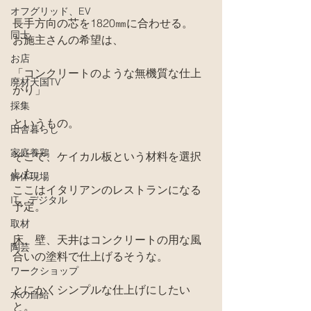
オフグリッド、EV
長手方向の芯を1820㎜に合わせる。
同士
お施主さんの希望は、
お店
「コンクリートのような無機質な仕上
廃材天国TV
がり」
採集
というもの。
田舎暮らし
家庭養鶏
そこで、ケイカル板という材料を選択
した。
解体現場
ここはイタリアンのレストランになる
IT、デジタル
予定。
取材
床、壁、天井はコンクリートの用な風
陶芸
合いの塗料で仕上げるそうな。
ワークショップ
とにかくシンプルな仕上げにしたい
水の自給
と。