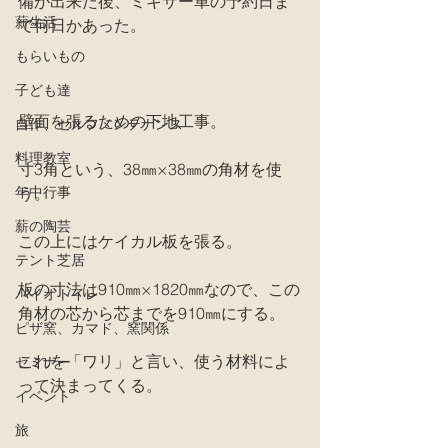
備が出来た後、ミキサー車の予約日ま
薪生活
で何日かあった。
もらいもの
子ども達
壁面を張るための下地工事。
自作、セルフメンテナンス
料理教室
寸3角という、38㎜×38㎜の角材を使
年中行事
う。
薪の陶芸
この上にはケイカル板を張る。
テント芝居
板の寸法は910㎜×1820㎜なので、この
バイオトイレ
角材の芯から芯までを910㎜にする。
ピザ窯、カマド、窯関係
これを「ワリ」と言い、使う材料によ
セミナー
って決まってくる。
イベント
旅