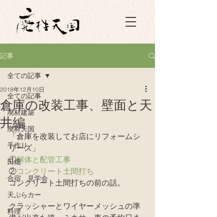
記事
全ての記事
2018年12月10日
全ての記事
倉庫の改装工事、壁面と天
廃材建築
井編
廃材天国
「倉庫を改装してお店にリフォームシ
手作り
リーズ」
①
解体と配管工事
田畑
②
コンクリート土間打ち
合宿、見学会
コンクリート土間打ちの前の話。
天ぷらカー
クラッシャーとワイヤーメッシュの準
料理