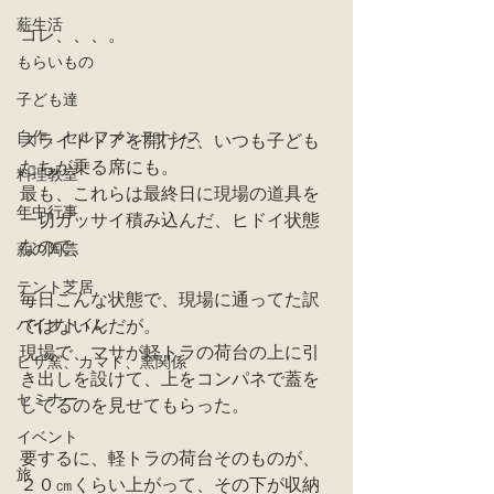
薪生活
コレ、、、。
もらいもの
子ども達
自作、セルフメンテナンス
スライドドアを開けた、いつも子ども
たちが乗る席にも。
料理教室
最も、これらは最終日に現場の道具を
年中行事
一切ガッサイ積み込んだ、ヒドイ状態
なので、
薪の陶芸
テント芝居
毎日こんな状態で、現場に通ってた訳
バイオトイレ
ではないんだが。
現場で、マサが軽トラの荷台の上に引
ピザ窯、カマド、窯関係
き出しを設けて、上をコンパネで蓋を
セミナー
してるのを見せてもらった。
イベント
要するに、軽トラの荷台そのものが、
旅
２０㎝くらい上がって、その下が収納