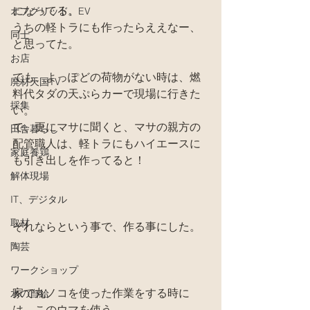
になってる。
オフグリッド、EV
うちの軽トラにも作ったらええなー、
同士
と思ってた。
お店
でも、よっぽどの荷物がない時は、燃
廃材天国TV
料代タダの天ぷらカーで現場に行きた
採集
い。
で、更にマサに聞くと、マサの親方の
田舎暮らし
配管職人は、軽トラにもハイエースに
家庭養鶏
も引き出しを作ってると！
解体現場
IT、デジタル
取材
それならという事で、作る事にした。
陶芸
ワークショップ
家で丸ノコを使った作業をする時に
水の自給
は、このウマを使う。