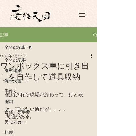
記事
全ての記事
2016年7月17日
全ての記事
ワンボックス車に引き出
廃材建築
しを自作して道具収納
廃材天国
手作り
依頼された現場が終わって、ひと段
田畑
落。
と、言いたい所だが、、、。
合宿、見学会
問題がある。
天ぷらカー
料理