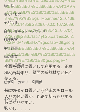
0%E5%BB%83%E7%95%B3&oq=%E5
薪生活
%BB%83%E6%9D%90%E5%A4%A9%
E5%9B%BD%E3%80%80%E5%BB%8
もらいもの
3%E7%95%B3&gs_l=partner.12...6138.
子ども達
11780.0.14359.28.28.0.0.0.0.167.2089.
19j9.28.0.gsnos%2Cn%3D13...0.5704j
自作、セルフメンテナンス
2736788j28j3..1ac.1j4.25.partner..26.2.
料理教室
122.MKM1v9LsHXY#gsc.tab=0&gsc.q
年中行事
=%E5%BB%83%E6%9D%90%E5%A4
%A9%E5%9B%BD%E3%80%80%E5%
薪の陶芸
BB%83%E7%95%B3&gsc.page=1
テント芝居
廃畳を普通に畳として利用する、正攻
法から始まり、壁面の断熱材など色々
バイオトイレ
使える。
ピザ窯、カマド、窯関係
特にスタイロ畳という発砲スチロール
セミナー
入りの軽い畳が、丸鋸で切ったりする
イベント
時にやりやすい。
旅
しかし、、、。