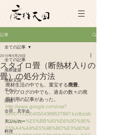
記事
全ての記事
2015年8月29日
全ての記事
スタイロ畳（断熱材入りの
廃材建築
畳）の処分方法
廃材天国
廃材生活の中でも、重宝する
廃畳
。
手作り
このブログの中でも、過去の数々の廃
畳利用の記事があった。
田畑
http://www.google.com/cse?
合宿、見学会
cx=011723540554389527887:kzdbzab
v60o&q=%E5%BB%83%E6%9D%90%
天ぷらカー
E5%A4%A9%E5%9B%BD%E3%80%8
料理