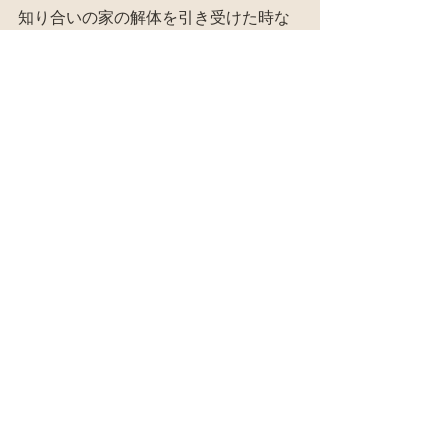
知り合いの家の解体を引き受けた時な
んかは、廃材地獄になる。
でも、使えるもの以外の厄介なもの
も、こうしてコツコツ処分すると、ち
ゃんとなくなる。
一人で家を建てたり、手植えの田んぼ
や畑作業、何でもコツコツとしか出来
ない。
それでいい！
コツコツ、ジワジワ、ゆっくりと。
この日々の実働により、ローンがな
く、ガリガリ稼がなくとも悠々自適と
いう、悦なる境地に入れるのだ！！！
#畳
廃材天国