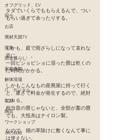
オフグリッド、EV
タダでいくらでももらえるんで、つい
同士
もらい過ぎて余ったりする。
お店
廃材天国TV
採集
しかも、庭で雨ざらしになって哀れな
姿に、、、。
田舎暮らし
一回ビショビショに湿った畳は乾くの
家庭養鶏
に時間がかかる。
解体現場
しかもこんなもの産廃屋に持って行く
IT、デジタル
と、重さで料金が発生するので、絶対
にＮＧ。
取材
相当昔の畳じゃないと、全部が藁の畳
陶芸
でも、大抵糸はナイロン製。
ワークショップ
なので、畑の草除けに敷くなんて事に
水の自給
は使えない。