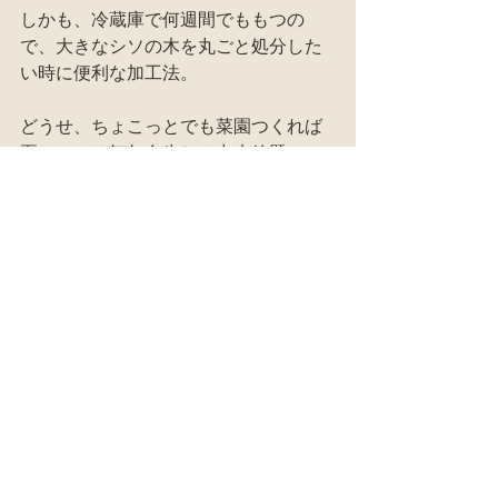
しかも、冷蔵庫で何週間でももつの
で、大きなシソの木を丸ごと処分した
い時に便利な加工法。
どうせ、ちょこっとでも菜園つくれば
夏のシソは毎年自生して出来放題。
こうしてドサッと収穫して、ガバッと
加工する。
出来るだけ手間をかけずに。
ラフでザクッと。
それでいて、細やかで繊細な香りや味
を食卓に届けてくれる。
これが自給の醍醐味だぞ！
そして、やってる本人が求める食生活
が全て具現化するのだ！！！