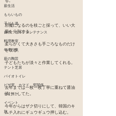
る。
薪生活
もらいもの
子ども達
邪魔になるのを枝ごと採って、いい大
葉を分別する。
自作、セルフメンテナンス
料理教室
柔らかくて大きさも手ごろなものだけ
年中行事
を取る。
薪の陶芸
子どもたちが淡々と作業してくれる。
テント芝居
バイオトイレ
ピザ窯、カマド、窯関係
去年までは一枚一枚丁寧に重ねて醤油
漬けにしてた。
セミナー
イベント
今年からはザク切りにして、韓国のキ
旅
ムチ入れにギュウギュウ押し込む。