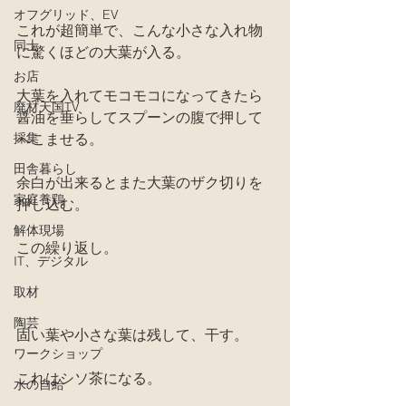
オフグリッド、EV
これが超簡単で、こんな小さな入れ物
同士
に驚くほどの大葉が入る。
お店
大葉を入れてモコモコになってきたら
廃材天国TV
醤油を垂らしてスプーンの腹で押して
採集
へこませる。
田舎暮らし
余白が出来るとまた大葉のザク切りを
家庭養鶏
押し込む。
解体現場
この繰り返し。
IT、デジタル
取材
陶芸
固い葉や小さな葉は残して、干す。
ワークショップ
これはシソ茶になる。
水の自給