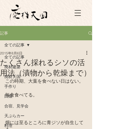
記事
全ての記事
2015年8月6日
全ての記事
たくさん採れるシソの活
廃材建築
用法（漬物から乾燥まで）
廃材天国
この時期、大葉を食べない日はない。
手作り
毎食食べてる。
田畑
合宿、見学会
天ぷらカー
畑には至るところに青ジソが自生して
料理