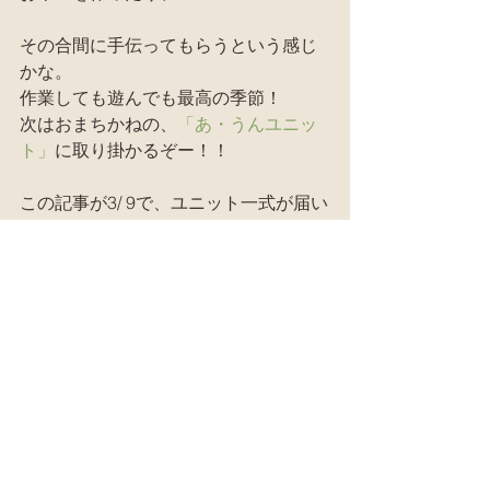
その合間に手伝ってもらうという感じ
かな。
作業しても遊んでも最高の季節！
次はおまちかねの、
「あ・うんユニッ
ト」
に取り掛かるぞー！！
この記事が3/ 9で、ユニット一式が届い
たのがケアンズに発つ直前の4月の前
半。
やっと、5月になって、取り掛かれる！
お楽しみに～～～！！！
廃材天国HP
http://haizaitengoku.com/
廃材天国メルマガ登録URL
http://haizaitengoku.com/qnews/user_re
gist.php?s=haizaitengoku