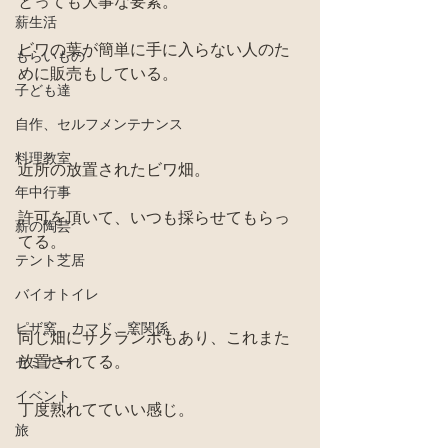
とっても大事な要素。
薪生活
ビワの葉が簡単に手に入らない人のた
もらいもの
めに販売もしている。
子ども達
自作、セルフメンテナンス
料理教室
近所の放置されたビワ畑。
年中行事
許可を頂いて、いつも採らせてもらっ
薪の陶芸
てる。
テント芝居
バイオトイレ
ピザ窯、カマド、窯関係
同じ畑にサクランボもあり、これまた
放置されてる。
セミナー
イベント
丁度熟れてていい感じ。
旅