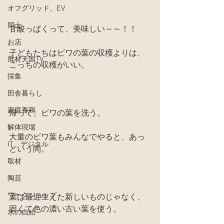
オフグリッド、EV
同士
甘酸っぱくって、美味しい～～！！
お店
子どもたちはビワの葉の収穫よりは、
廃材天国TV
こっちの収穫がいい。
採集
田舎暮らし
家庭養鶏
帰って、ビワの葉を洗う。
解体現場
大量のビワ葉もみんなでやると、あっ
IT、デジタル
という間。
取材
陶芸
ワークショップ
葉は最近生えた新しいものじゃなく、
固くて色の濃い古い葉を使う。
水の自給