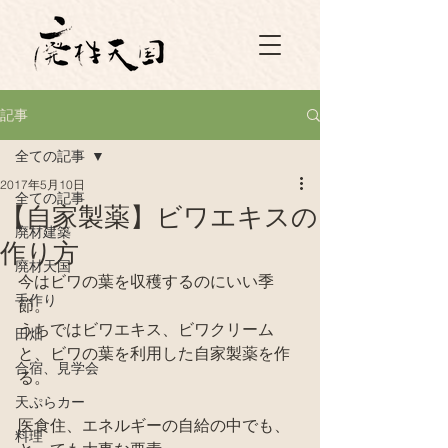
記事
全ての記事
2017年5月10日
全ての記事
【自家製薬】ビワエキスの
廃材建築
作り方
廃材天国
今はビワの葉を収穫するのにいい季
手作り
節。
うちではビワエキス、ビワクリーム
田畑
と、ビワの葉を利用した自家製薬を作
合宿、見学会
る。
天ぷらカー
医食住、エネルギーの自給の中でも、
料理