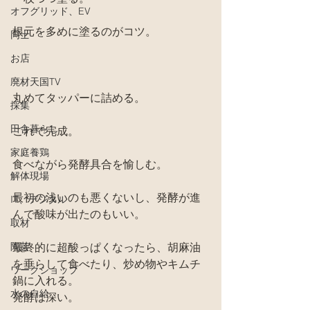
オフグリッド、EV
根元を多めに塗るのがコツ。
同士
お店
廃材天国TV
丸めてタッパーに詰める。
採集
田舎暮らし
これで完成。
家庭養鶏
食べながら発酵具合を愉しむ。
解体現場
最初の浅いのも悪くないし、発酵が進
IT、デジタル
んで酸味が出たのもいい。
取材
陶芸
最終的に超酸っぱくなったら、胡麻油
を垂らして食べたり、炒め物やキムチ
ワークショップ
鍋に入れる。
水の自給
発酵は深い。