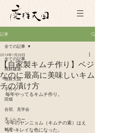
記事
全ての記事
2014年1月28日
全ての記事
【自家製キムチ作り】ベジ
廃材建築
なのに最高に美味しいキム
廃材天国
チの漬け方
手作り
毎年やってるキムチ作り。
田畑
合宿、見学会
天ぷらカー
今年のヤンニョム（キムチの素）はえ
料理
らいキレイな色になった。