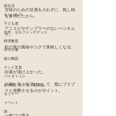
薪生活
甘味のための甘酒を入れずに、熟し柿
もらいもの
を多用したから。
子ども達
アミエビやナンプラーのないベジキム
自作、セルフメンテナンス
チ。
料理教室
松の実の風味やコクで美味しくなる。
年中行事
薪の陶芸
テント芝居
白菜が漬け上がった。
バイオトイレ
白菜を長く塩漬けにして、既にプクプ
ピザ窯、カマド、窯関係
クと発酵させるのがポイント。
セミナー
イベント
旅
一枚づつ塗る。