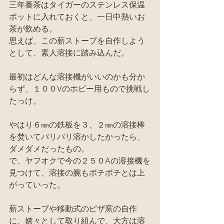
三年番茶はタイガーのステンレス保温
ポットに入れておくと、一日中熱いお
茶が飲める。
思えば、この薪ストーブを自作しよう
として、素人溶接に踏み込んだ。
最初はどんな溶接機がいいのかも分か
らず、１００Vのホビー用もので挑戦し
たっけ。
やはり６㎜の鉄板を３、２㎜の溶接棒
を焚いてバリバリ溶かしたかったら、
ダメダメだったもの。
で、ヤフオクで今の２５０Aの溶接機を
見つけて、溶接の腕もボチボチとは上
がっていった。
薪ストーブや移動式のピザ窯の自作
に、嬉々として取り組んで、大方は溶