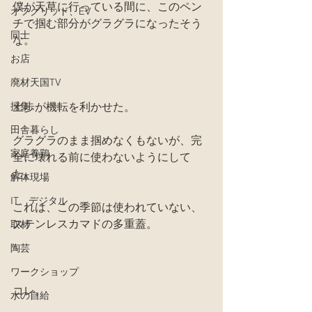
僕が天草に行っている間に、このペン
オフグリッド、EV
チで掴む部分がグラグラになったそう
同士
な。
お店
廃材天国TV
採集
土歩が機転を利かせた。
田舎暮らし
グラグラのまま掴めなくもないが、完
家庭養鶏
全に壊れる前に使わないようにして
た。
解体現場
IT、デジタル
これは、この季節は使われていない、
ステンレスカマドの多重蓋。
取材
陶芸
ワークショップ
コレ。
水の自給