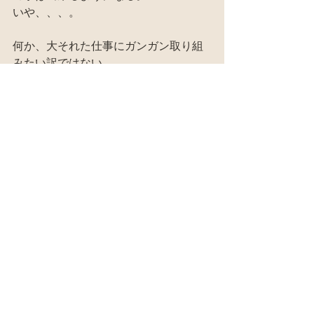
いや、、、。
何か、大それた仕事にガンガン取り組
みたい訳ではない。
この記事のような、日常の自分の生活
のための些細な作業の繰り返しが最も
大事。
自分の生活のために必要な作業に取り
組む。
それが自給自足生活の基本。
そしてその中に、
ワクワク、
ドキッ、
クッソー、