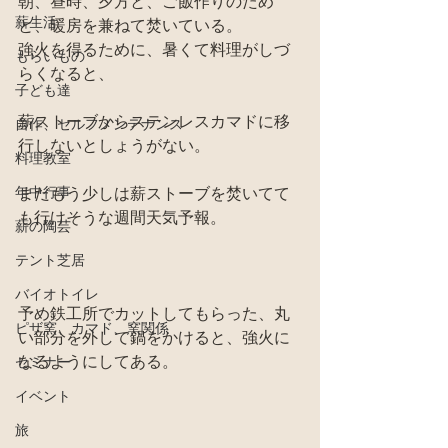
朝、昼時、夕方と、ご飯作りのため
薪生活
と、暖房を兼ねて焚いている。
強火を得るために、暑くて料理がしづ
もらいもの
らくなると、
子ども達
薪ストーブからステンレスカマドに移
自作、セルフメンテナンス
行しないとしょうがない。
料理教室
年中行事
まだもう少しは薪ストーブを焚いてて
も行けそうな週間天気予報。
薪の陶芸
テント芝居
バイオトイレ
予め鉄工所でカットしてもらった、丸
ピザ窯、カマド、窯関係
い部分を外して鍋をかけると、強火に
なるようにしてある。
セミナー
イベント
旅