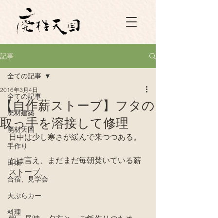
記事
全ての記事
2016年3月4日
全ての記事
【自作薪ストーブ】フタの
廃材建築
取っ手を溶接して修理
廃材天国
日中は少し寒さが緩んで来つつある。
手作り
とは言え、まだまだ毎朝焚いている薪
田畑
ストーブ。
合宿、見学会
天ぷらカー
料理