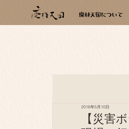
全ての記事
廃材建築
廃
2016年5月10日
薪生活
もらいもの
【災害ボ