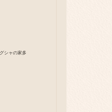
イベント
旅
庭養鶏
解体現場
グシャの家多