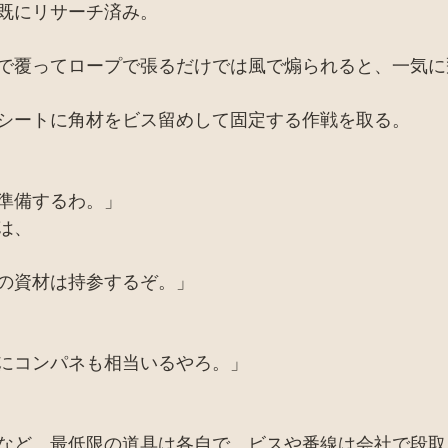
既にリサーチ済み。
で覆ってロープで張るだけでは風で煽られると、一気に
シートに角材をビス留めして固定する作戦を取る。
準備するわ。」
は、
の資材は持参するぞ。」
にコンパネも相当いるやろ。」
など、最低限の道具は各自で、ビスや番線は会社で段取