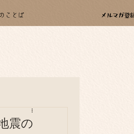
のことば
カー
料理
年中行事
本地震の