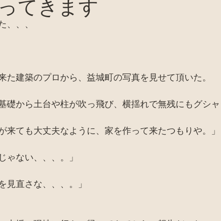
ってきます
バイオトイレ
ピザ窯、カマド、窯関係
セミナー
た、、、
お店
廃材天国TV
採集
田舎暮らし
家
来た建築のプロから、益城町の写真を見せて頂いた。
基礎から土台や柱が吹っ飛び、横揺れで無残にもグシャ
が来ても大丈夫なように、家を作って来たつもりや。」
じゃない、、、。」
を見直さな、、、。」