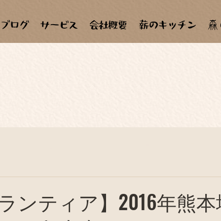
森
材天国
手作り
田畑
合宿、見学会
天ぷら
子ども達
自作、セルフメンテナンス
料理教室
ランティア】2016年熊