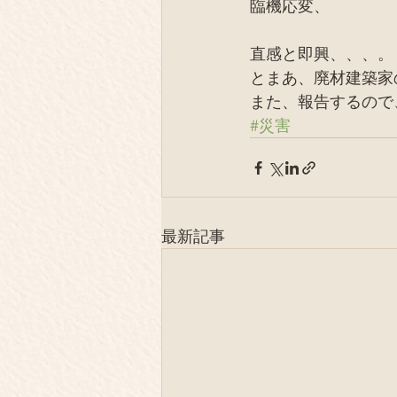
臨機応変、
直感と即興、、、。
とまあ、廃材建築家
また、報告するので
#災害
最新記事