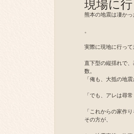
現場に行
薪の陶芸
テント芝居
熊本の地震は凄かっ
オフグリッド、EV
同士
。
実際に現地に行って
IT、デジタル
取材
直下型の縦揺れで、
数。
「俺も、大抵の地震
「でも、アレは尋常
「これからの家作り
その方が、