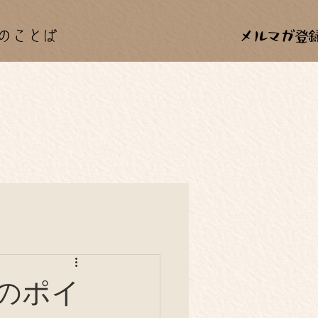
のことば
カー
料理
年中行事
のポイ