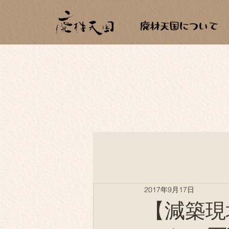
全ての記事
廃材建築
廃
2017年9月17日
薪生活
もらいもの
【減築現