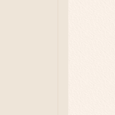
イベント
旅
庭養鶏
解体現場