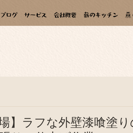
森
材天国
手作り
田畑
合宿、見学会
天ぷら
子ども達
自作、セルフメンテナンス
料理教室
場】ラフな外壁漆喰塗り