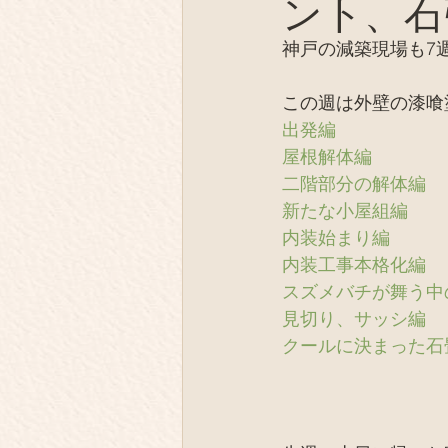
ント、石
薪の陶芸
テント芝居
神戸の減築現場も7
オフグリッド、EV
同士
この週は外壁の漆喰
出発編
屋根解体編
IT、デジタル
取材
二階部分の解体編
新たな小屋組編
内装始まり編
内装工事本格化編
スズメバチが舞う中
見切り、サッシ編
クールに決まった石