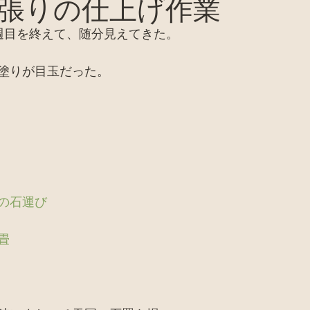
張りの仕上げ作業
バイオトイレ
ピザ窯、カマド、窯関係
セミナー
週目を終えて、随分見えてきた。
お店
廃材天国TV
採集
田舎暮らし
家
塗りが目玉だった。
の石運び
畳