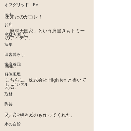
オフグリッド、EV
同士
出来たのがコレ！
お店
「廃材天国家」という肩書きもトミー
廃材天国TV
のアイデア。
採集
田舎暮らし
家庭養鶏
裏面。
解体現場
こちらに、株式会社 High ten と書いて
IT、デジタル
ある。
取材
陶芸
ワークショップ
あっこちゃんのも作ってくれた。
水の自給