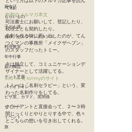
という方は以下のメルマガ記事を読ん
薪生活
でね。
年初のメルマガ本文
もらいもの
司法書士にお願いして、登記したり、
子ども達
税理士とも契約したり。
名刺を作る時に思い出したのが、てん
自作、セルフメンテナンス
つくマンの事務所「メイクザヘブン」
料理教室
のスタッフだったトミー。
年中行事
今は独立して、コミュニケーションデ
薪の陶芸
ザイナーとして活躍してる。
テント芝居
eco no 実 tommyのサイト
トミーは「名刺セラピー」という、変
バイオトイレ
わった名刺作りをしてる。
ピザ窯、カマド、窯関係
クライアントと直接会って、２〜３時
セミナー
間じっくりとやりとりする中で、色々
イベント
とこちらの想いを引き出してくれる。
旅