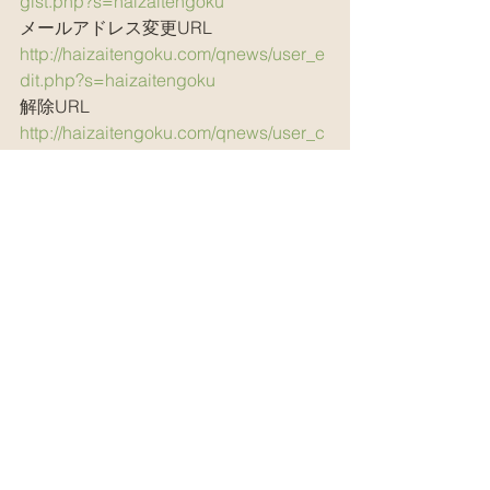
gist.php?s=haizaitengoku
メールアドレス変更URL
http://haizaitengoku.com/qnews/user_e
dit.php?s=haizaitengoku
解除URL
http://haizaitengoku.com/qnews/user_c
ancel.php?s=haizaitengoku
廃材天国
すべて表示
最新記事