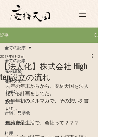
記事
全ての記事
2017年6月2日
全ての記事
【法人化】株式会社 High
廃材建築
ten設立の流れ
廃材天国
去年の年末からから、廃材天国を法人
手作り
化する計画をしてた。
今年年初のメルマガで、その想いを書
田畑
いた。
合宿、見学会
自給自足生活で、会社って？？？
天ぷらカー
料理