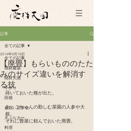
記事
全ての記事
2014年9月19日
全ての記事
【廃畳】もらいもののたた
廃材建築
みのサイズ違いを解消す
廃材天国
る技
手作り
蒔いておいた種が出た。
田畑
あっこちゃんの勤しむ菜園の人参や大
合宿、見学会
根。
天ぷらカー
それに畳屋に頼んでおいた廃畳。
料理