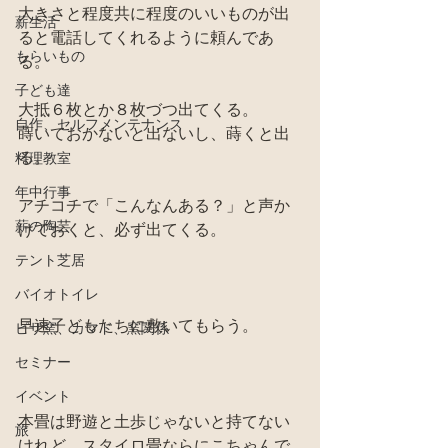
大きさと程度共に程度のいいものが出
薪生活
ると電話してくれるように頼んであ
もらいもの
る。
子ども達
大抵６枚とか８枚づつ出てくる。
自作、セルフメンテナンス
蒔いておかないと出ないし、蒔くと出
る。
料理教室
年中行事
アチコチで「こんなんある？」と声か
薪の陶芸
けておくと、必ず出てくる。
テント芝居
バイオトイレ
早速子どもたちに敷いてもらう。
ピザ窯、カマド、窯関係
セミナー
イベント
本畳は野遊と土歩じゃないと持てない
旅
けれど、スタイロ畳ならにこちゃんで