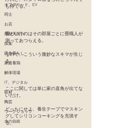
オフグリッド、EV
も持てる。
同士
お店
畳というのはその部屋ごとに畳職人が
廃材天国TV
測ってあつらえる。
採集
田舎暮らし
なので、こういう微妙なスキマが生じ
る。
家庭養鶏
解体現場
IT、デジタル
ここに関しては単に家の直角が出てな
取材
いだけ。
陶芸
どっちにせよ、養生テープでマスキン
ワークショップ
グしてシリコンコーキングを充填す
水の自給
る。