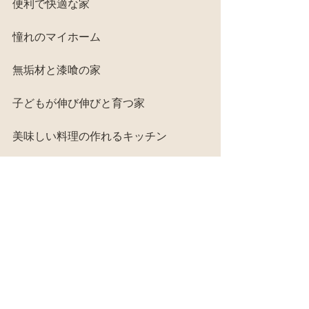
便利で快適な家
憧れのマイホーム
無垢材と漆喰の家
子どもが伸び伸びと育つ家
美味しい料理の作れるキッチン
友達が集まれる家
目の前に菜園
エネルギーフリー
こういうコンテンツを満たすために、
新築を建てるどころか一つ一つの細か
な材料でさえも買わずに出来てしまう
のだ。