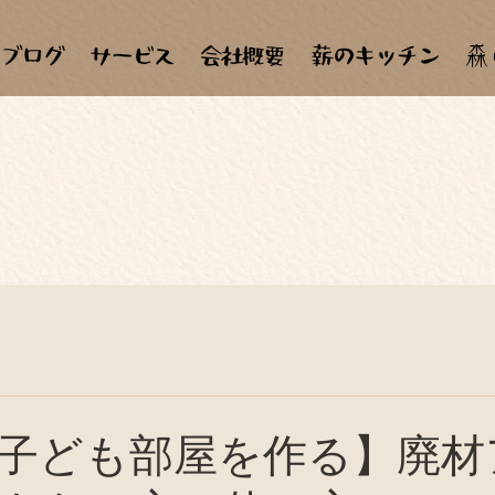
森
材天国
手作り
田畑
合宿、見学会
天ぷら
子ども達
自作、セルフメンテナンス
料理教室
子ども部屋を作る】廃材