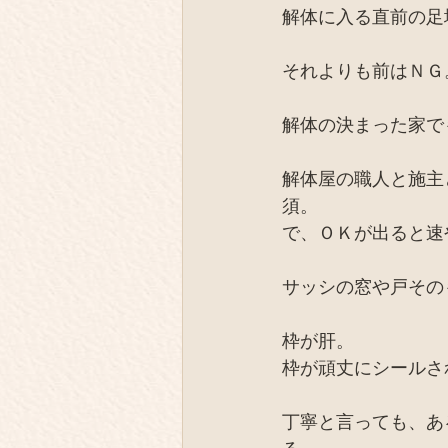
解体に入る直前の足
それよりも前はＮＧ
解体の決まった家で
解体屋の職人と施主
須。
で、ＯＫが出ると速
サッシの窓や戸その
枠が肝。
枠が頑丈にシールさ
丁寧と言っても、あ