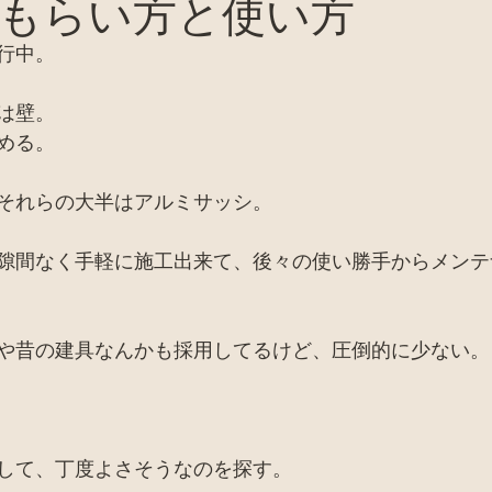
もらい方と使い方
バイオトイレ
ピザ窯、カマド、窯関係
セミナー
行中。
お店
廃材天国TV
採集
田舎暮らし
家
は壁。
める。
それらの大半はアルミサッシ。
隙間なく手軽に施工出来て、後々の使い勝手からメンテ
や昔の建具なんかも採用してるけど、圧倒的に少ない。
して、丁度よさそうなのを探す。