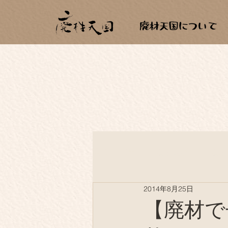
全ての記事
廃材建築
廃
2014年8月25日
薪生活
もらいもの
【廃材で