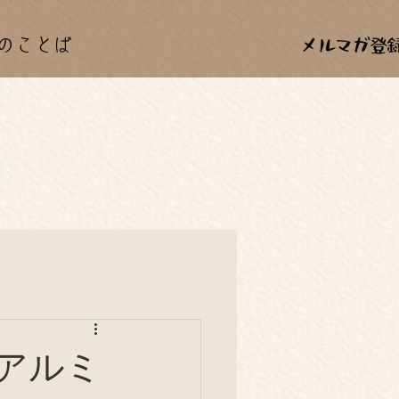
のことば
カー
料理
年中行事
アルミ