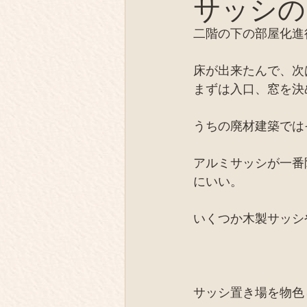
サッシの
薪の陶芸
テント芝居
二階の下の部屋化進
オフグリッド、EV
同士
床が出来たんで、次
まずは入口、窓を決
IT、デジタル
取材
うちの廃材建築では
アルミサッシが一番
にいい。
いくつか木製サッシ
サッシ置き場を物色