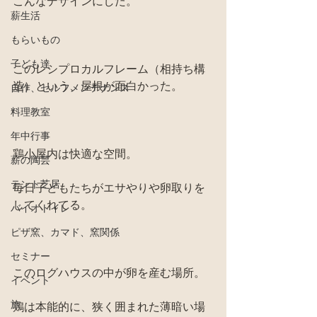
こんなデザインにした。
薪生活
もらいもの
子ども達
このレシプロカルフレーム（相持ち構
造）という、屋根が面白かった。
自作、セルフメンテナンス
料理教室
年中行事
鶏小屋内は快適な空間。
薪の陶芸
テント芝居
毎日子どもたちがエサやりや卵取りを
してくれてる。
バイオトイレ
ピザ窯、カマド、窯関係
セミナー
このログハウスの中が卵を産む場所。
イベント
旅
鶏は本能的に、狭く囲まれた薄暗い場