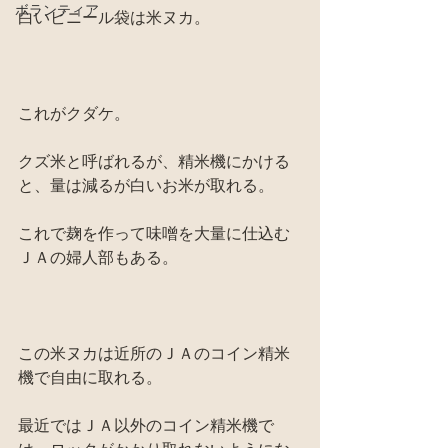
ボランティア
白いビニール袋は米ヌカ。
これがクダケ。
クズ米と呼ばれるが、精米機にかける
と、量は減るが白いお米が取れる。
これで麹を作って味噌を大量に仕込む
ＪＡの婦人部もある。
この米ヌカは近所のＪＡのコイン精米
機で自由に取れる。
最近ではＪＡ以外のコイン精米機で