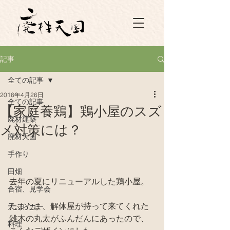
記事
全ての記事
2016年4月26日
全ての記事
【家庭養鶏】鶏小屋のスズ
廃材建築
メ対策には？
廃材天国
手作り
田畑
去年の夏にリニューアルした鶏小屋。
合宿、見学会
たまたま、解体屋が持って来てくれた
天ぷらカー
雑木の丸太がふんだんにあったので、
料理