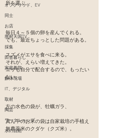
所を選ぶ。
オフグリッド、EV
同士
お店
毎日４～５個の卵を産んでくれる。
廃材天国TV
でも、最近ちょっとした問題がある。
採集
スズメがエサを食べに来る。
田舎暮らし
それが、えらい増えてきた。
家庭養鶏
エサも自分で配合するので、もったい
ない。
解体現場
IT、デジタル
取材
左の水色の袋が、牡蠣ガラ、
陶芸
ワークショップ
真ん中のお米の袋は自家栽培の手植え
無農薬米のクダケ（クズ米）。
水の自給