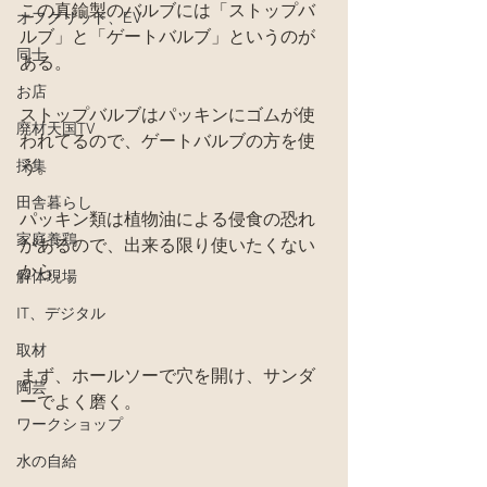
この真鍮製のバルブには「ストップバ
オフグリッド、EV
ルブ」と「ゲートバルブ」というのが
同士
ある。
お店
ストップバルブはパッキンにゴムが使
廃材天国TV
われてるので、ゲートバルブの方を使
採集
う。
田舎暮らし
パッキン類は植物油による侵食の恐れ
家庭養鶏
があるので、出来る限り使いたくない
から。
解体現場
IT、デジタル
取材
まず、ホールソーで穴を開け、サンダ
陶芸
ーでよく磨く。
ワークショップ
水の自給