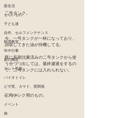
薪生活
二号タンク。
もらいもの
子ども達
自作、セルフメンテナンス
今、一号タンクが一杯になっており、
料理教室
回収してきた油が待機してる。
年中行事
既に長期沈澱済みの二号タンクから使
薪の陶芸
う分づつ出しては、最終濾過をするの
テント芝居
で、二号タンクには入れられない。
バイオトイレ
ピザ窯、カマド、窯関係
三号タンク用のもの。
セミナー
イベント
旅