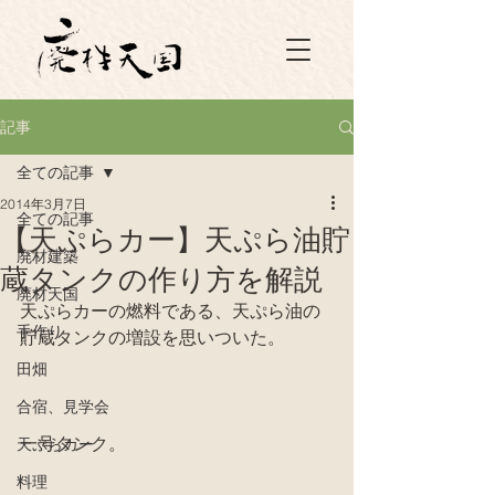
記事
全ての記事
2014年3月7日
全ての記事
【天ぷらカー】天ぷら油貯
廃材建築
蔵タンクの作り方を解説
廃材天国
天ぷらカーの燃料である、天ぷら油の
手作り
貯蔵タンクの増設を思いついた。
田畑
合宿、見学会
一号タンク。
天ぷらカー
料理