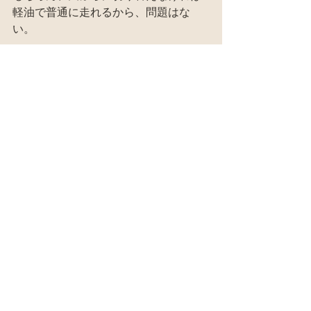
軽油で普通に走れるから、問題はな
い。
でも、折角天ぷら油で走れるのだから
もったいない。
既に県内の一台のオーナーは時々「分
けてくれる？」というので、相談して
格安で販売してる。
「集められる所でガッツリ溜めよ
う！」という事で、天ぷらカーのプロ
「満月屋」の岩本さんは２ｔの備蓄を
目指してるとか。
うちもそこまでは行かなくとも、溜め
ていこうと思う。
#貯蔵タンク
天ぷらカー