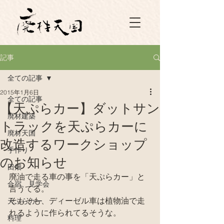
記事
全ての記事
2015年1月6日
全ての記事
【天ぷらカー】ダットサン
廃材建築
トラックを天ぷらカーに
廃材天国
改造するワークショップ
手作り
のお知らせ
田畑
廃油で走る車の事を「天ぷらカー」と
合宿、見学会
言うてる。
そもそも、ディーゼル車は植物油で走
天ぷらカー
れるように作られてるそうな。
料理