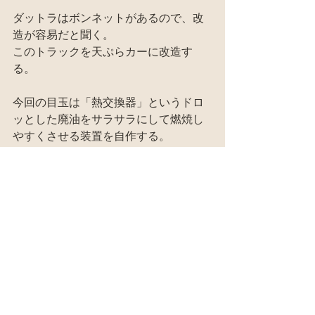
ダットラはボンネットがあるので、改
造が容易だと聞く。
このトラックを天ぷらカーに改造す
る。
今回の目玉は「熱交換器」というドロ
ッとした廃油をサラサラにして燃焼し
やすくさせる装置を自作する。
それをWSにする。
天ぷらカーというのは「熱交換器」の
取り付けと「軽油と廃油の切り替え」
というこの二つ。
全く廃油だけで走らせるのはこういう
寒い季節のはリスクがある。
なので、WVO車の場合は軽油と廃油の