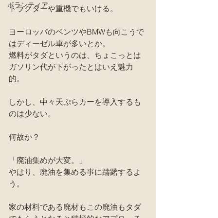
ボランティア
トラクターや重機でもいける。
ヨーロッパのベンツやBMWも向こうで
はディーゼル車が多いとか。
燃料がタダというのは、ちょこっとは
ガソリン代が下がったとはいえ魅力
的。
しかし、中々天ぷらカーを導入するも
のは少ない。
何故か？
「廃油集めが大変。」
やはり、廃油を集める事に躊躇するよ
う。
家の材料である廃材もこの廃油もタダ