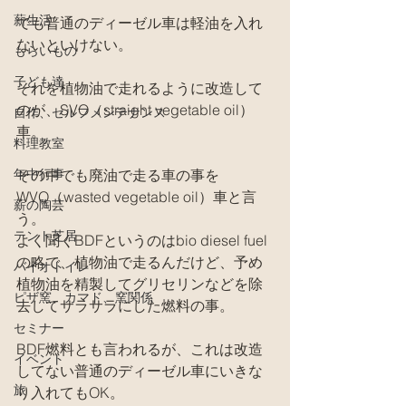
薪生活
でも普通のディーゼル車は軽油を入れ
ないといけない。
もらいもの
子ども達
それを植物油で走れるように改造して
のが、SVO（straight vegetable oil）
自作、セルフメンテナンス
車。
料理教室
年中行事
その中でも廃油で走る車の事を
WVO（wasted vegetable oil）車と言
薪の陶芸
う。
テント芝居
よく聞くBDFというのはbio diesel fuel
の略で、植物油で走るんだけど、予め
バイオトイレ
植物油を精製してグリセリンなどを除
ピザ窯、カマド、窯関係
去してサラサラにした燃料の事。
セミナー
BDF燃料とも言われるが、これは改造
イベント
してない普通のディーゼル車にいきな
旅
り入れてもOK。