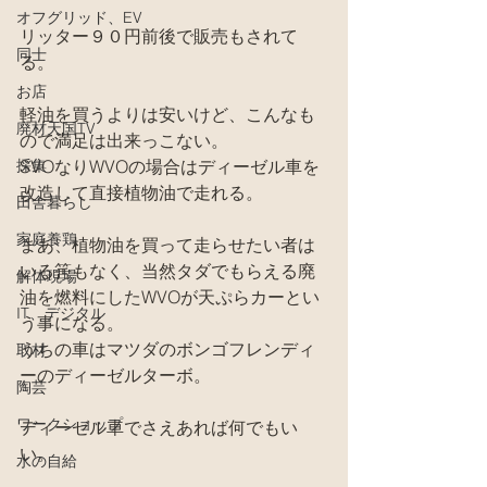
オフグリッド、EV
リッター９０円前後で販売もされて
同士
る。
お店
軽油を買うよりは安いけど、こんなも
廃材天国TV
ので満足は出来っこない。
採集
SVOなりWVOの場合はディーゼル車を
改造して直接植物油で走れる。
田舎暮らし
家庭養鶏
まあ、植物油を買って走らせたい者は
いる筈もなく、当然タダでもらえる廃
解体現場
油を燃料にしたWVOが天ぷらカーとい
IT、デジタル
う事になる。
うちの車はマツダのボンゴフレンディ
取材
ーのディーゼルターボ。
陶芸
ワークショップ
ディーゼル車でさえあれば何でもい
い。
水の自給