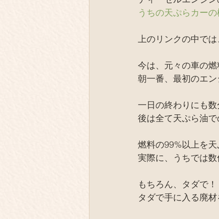
薪の陶芸
テント芝居
うちの天ぷらカーの
上のリンクの中では
オフグリッド、EV
同士
今は、元々の車の燃
朝一番、最初のエン
IT、デジタル
取材
一日の終わりにも数
後は全て天ぷら油で
燃料の99%以上を
実際に、うちでは数
もちろん、タダで！
タダで手に入る廃材