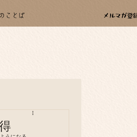
のことば
カー
料理
年中行事
得
ようになる。