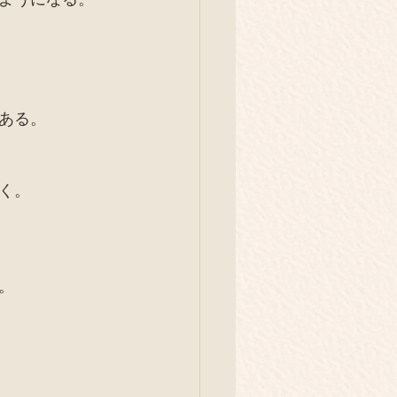
イベント
旅
庭養鶏
解体現場
ある。
く。
。