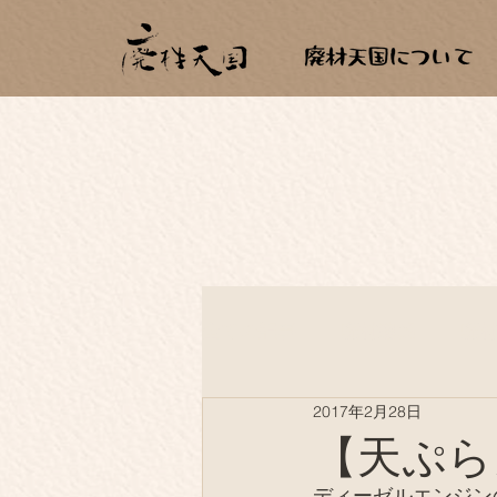
全ての記事
廃材建築
廃
2017年2月28日
薪生活
もらいもの
【天ぷら
ディーゼルエンジン