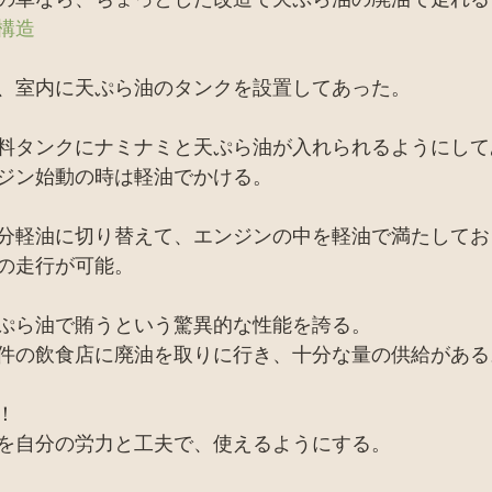
バイオトイレ
ピザ窯、カマド、窯関係
セミナー
構造
、室内に天ぷら油のタンクを設置してあった。
お店
廃材天国TV
採集
田舎暮らし
家
料タンクにナミナミと天ぷら油が入れられるようにして
ジン始動の時は軽油でかける。
分軽油に切り替えて、エンジンの中を軽油で満たしてお
の走行が可能。
天ぷら油で賄うという驚異的な性能を誇る。
件の飲食店に廃油を取りに行き、十分な量の供給がある
！
を自分の労力と工夫で、使えるようにする。