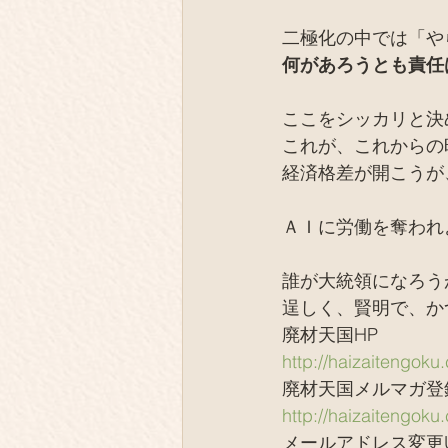
二極化の中では「や
何があろうとも責任
ここをシッカリと決
これが、これからの
経済格差が開こうが
ＡＩに労働を奪われ
誰が大統領になろう
逞しく、賢明で、か
廃材天国HP
http://haizaitengoku
廃材天国メルマガ登録
http://haizaitengok
メールアドレス変更U