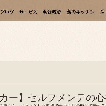
森
材天国
手作り
田畑
合宿、見学会
天ぷら
子ども達
自作、セルフメンテナンス
料理教室
カー】セルフメンテの心
の車なら、ちょっとした改造で天ぷら油の廃油で走れる