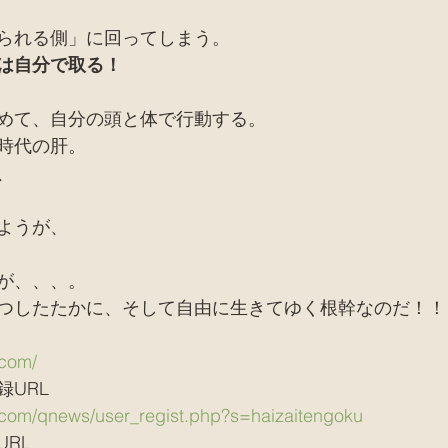
られる側」に回ってしまう。
は自分で取る！
めて、自分の頭と体で行動する。
時代の肝。
、
ようが、
が、、、。
つしたたかに、そして自由に生きてゆく根幹なのだ！！
.com/
URL
u.com/qnews/user_regist.php?s=haizaitengoku
RL