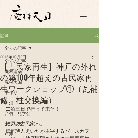
記事
全ての記事
2015年10月2日
全ての記事
【古民家再生】神戸の外れ
廃材建築
の築100年超えの古民家再
廃材天国
生ワークショップ①（瓦補
手作り
修、柱交換編）
田畑
二泊三日で行って来た！
合宿、見学会
神戸の古民家へ。
天ぷらカー
伝道詩人えいたが主宰するバースカフ
料理