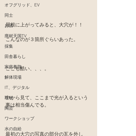
オフグリッド、EV
同士
屋根に上がってみると、大穴が！！
お店
廃材天国TV
こんなのが３箇所ぐらいあった。
採集
田舎暮らし
家庭養鶏
ここも酷い、、、。
解体現場
IT、デジタル
中から見て、ここまで光が入るという
取材
事は相当傷んでる。
陶芸
ワークショップ
水の自給
最初の大穴の写真の部分の瓦を外し