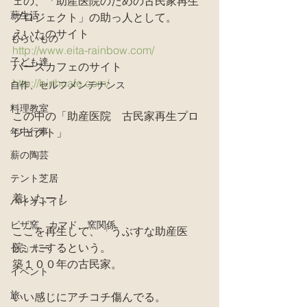
ェの、「助産医院のための古民家再生
薪生活
プロジェクト」の助っ人として。
えいたのサイト
もらいもの
http://www.eita-rainbow.com/
子ども達
バースカフェのサイト
http://birthcafe.com/
自作、セルフメンテナンス
料理教室
この中の「助産医院　古民家再生プロ
年中行事
ジェクト」
薪の陶芸
テント芝居
着いたー！
バイオトイレ
ピザ窯、カマド、窯関係
ここを再生して、「うぶすな助産医
院」にするという。
セミナー
築１００年の古民家。
イベント
旅
いい感じにアチコチ傷んでる。