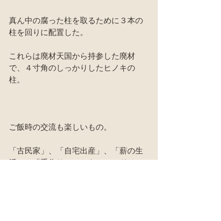
真ん中の腐った柱を取るために３本の
柱を回りに配置した。
これらは廃材天国から持参した廃材
で、４寸角のしっかりしたヒノキの
柱。
ご飯時の交流も楽しいもの。
「古民家」、「自宅出産」、「薪の生
活」、「手作り」、とキーワードは
色々。
そもそも、自由な仕事を選び、人生を
楽しむためにウエイトを置いてる仲