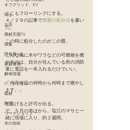
オフグリッド、EV
ここもフローリングにする。
同士
４／２９の記事で
廃畳の処分法
を書い
お店
た。
廃材天国TV
この時に処分したのがこの畳。
採集
田舎暮らし
こんな風に木やワラなどの可燃物を燃
やすのは、自分が住んでいる所の消防
家庭養鶏
署に電話を一本入れるだけでいい。
解体現場
「何月何日の何時から何時まで燃やし
IT、デジタル
ます。」
取材
陶芸
と告げると許可が出る。
で、５月の半ばから、塩江のマサと一
ワークショップ
緒に現場に入り、約２週間。
水の自給