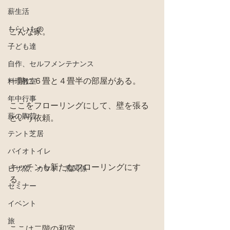
薪生活
もらいもの
こんな家。
子ども達
自作、セルフメンテナンス
一階に６畳と４畳半の部屋がある。
料理教室
年中行事
ここをフローリングにして、壁を張る
薪の陶芸
という依頼。
テント芝居
バイオトイレ
キッチンも新たなフローリングにす
ピザ窯、カマド、窯関係
る。
セミナー
イベント
旅
ここは二階の和室。