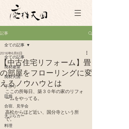
記事
全ての記事
2016年6月6日
全ての記事
【中古住宅リフォーム】畳
廃材建築
の部屋をフローリングに変
廃材天国
えるノウハウとは
手作り
ここの所毎日、築３０年の家のリフォ
田畑
ームをやってる。
合宿、見学会
高松からほど近い、国分寺という所
天ぷらカー
で。
料理