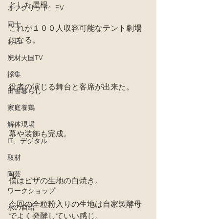
とした屋根。
オフグリッド、EV
同士
これが１００人収容可能なテント劇場
になる。
お店
廃材天国TV
採集
役者の演じる舞台と客席が出来た。
田舎暮らし
家庭養鶏
解体現場
幕や装飾も完成。
IT、デジタル
取材
陶芸
僕はピザの生地の白焼き。
ワークショップ
今回の全粒粉入りの生地は自家製酵母
水の自給
でよく発酵していい感じ。