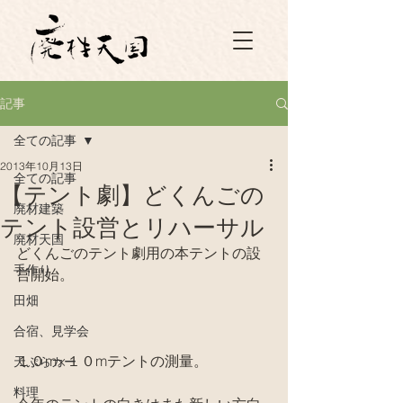
記事
全ての記事
2013年10月13日
全ての記事
【テント劇】どくんごの
廃材建築
テント設営とリハーサル
廃材天国
どくんごのテント劇用の本テントの設
手作り
営開始。
田畑
合宿、見学会
１０m×１０mテントの測量。
天ぷらカー
料理