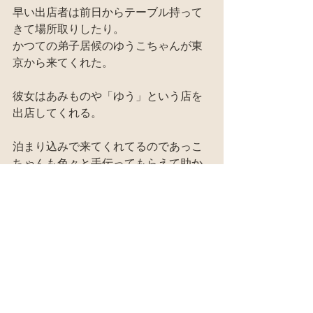
早い出店者は前日からテーブル持って
きて場所取りしたり。
かつての弟子居候のゆうこちゃんが東
京から来てくれた。
彼女はあみものや「ゆう」という店を
出店してくれる。
泊まり込みで来てくれてるのであっこ
ちゃんも色々と手伝ってもらえて助か
る。
今回は親父の精進料理弁当、弁当箱か
ら杉板で手作り。
雅のキッシュ、サモサ、玄米おむす
び。
冬也（あっこちゃんの前の旦那の子ど