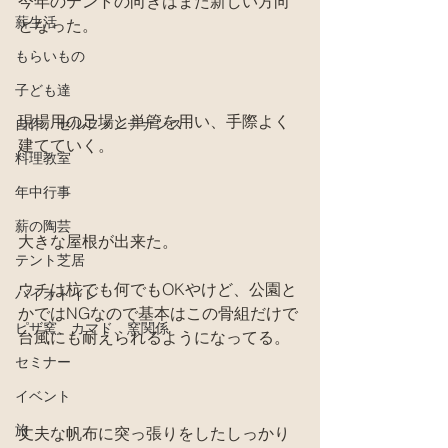
今年のテントの向きはまた新しい方向
薪生活
となった。
もらいもの
子ども達
現場用の足場と単管を用い、手際よく
自作、セルフメンテナンス
建てていく。
料理教室
年中行事
薪の陶芸
大きな屋根が出来た。
テント芝居
ウチは杭でも何でもOKやけど、公園と
バイオトイレ
かではNGなので基本はこの骨組だけで
ピザ窯、カマド、窯関係
台風にも耐えられるようになってる。
セミナー
イベント
旅
丈夫な帆布に突っ張りをしたしっかり