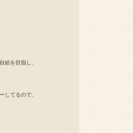
イベント
旅
庭養鶏
解体現場
自給を目指し、
ーしてるので、