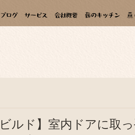
森
材天国
手作り
田畑
合宿、見学会
天ぷら
子ども達
自作、セルフメンテナンス
料理教室
ビルド】室内ドアに取っ