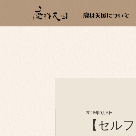
全ての記事
廃材建築
廃
2016年9月6日
薪生活
もらいもの
【セルフ