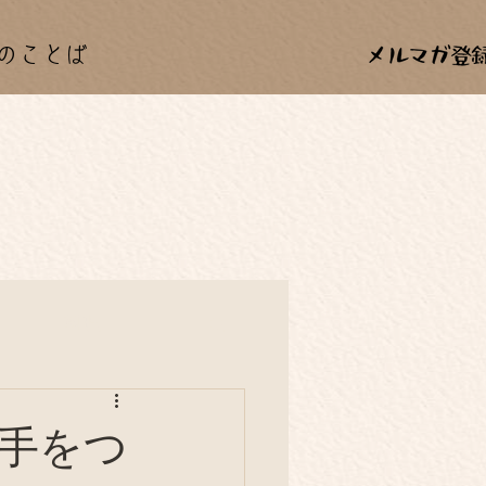
のことば
カー
料理
年中行事
手をつ