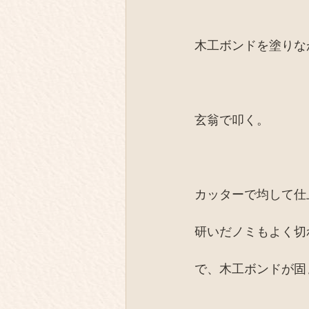
木工ボンドを塗りな
玄翁で叩く。
カッターで均して仕
研いだノミもよく切
で、木工ボンドが固