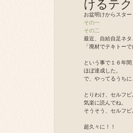
けるテク
薪の陶芸
テント芝居
お盆明けからスター
その一
オフグリッド、EV
同士
その二
最近、自給自足ネタ
「廃材でテキトーで
IT、デジタル
取材
という事で１６年間
ほぼ達成した。
で、やってるうちに
とりわけ、セルフビ
気楽に読んでね。
そうそう、セルフビ
超久々に！！